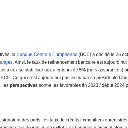
ives, la
Banque Centrale Européenne
(BCE) a décidé le 26 oc
hangés
. Ainsi, le taux de refinancement bancaire est aujourd’hui
ant à eux se stabiliser aux alentours de
5%
(hors assurances)
s
a BCE. Ce qui n’est aujourd’hui pas exclu par sa présidente Chri
, les
perspectives
sont-elles favorables fin 2023 / début 2024 
la signature des prêts, les taux de crédits immobiliers enregistrés
merciales de juin ou de juillet. Les banques n’avaient alors p