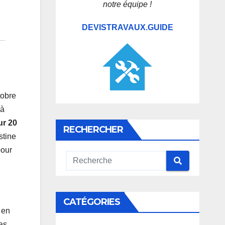
notre équipe !
DEVISTRAVAUX.GUIDE
tobre
 à
ur 20
RECHERCHER
stine
pour
CATÉGORIES
 en
as