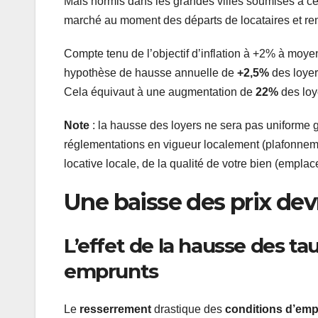
Mais hormis dans les grandes villes soumises à ce 
marché au moment des départs de locataires et rem
Compte tenu de l’objectif d’inflation à +2% à moye
hypothèse de hausse annuelle de
+2,5%
des loyer
Cela équivaut à une augmentation de
22%
des loye
Note
: la hausse des loyers ne sera pas uniforme 
réglementations en vigueur localement (plafonneme
locative locale, de la qualité de votre bien (empl
Une baisse des prix dev
L’effet de la hausse des t
emprunts
Le
resserrement
drastique des
conditions d’em