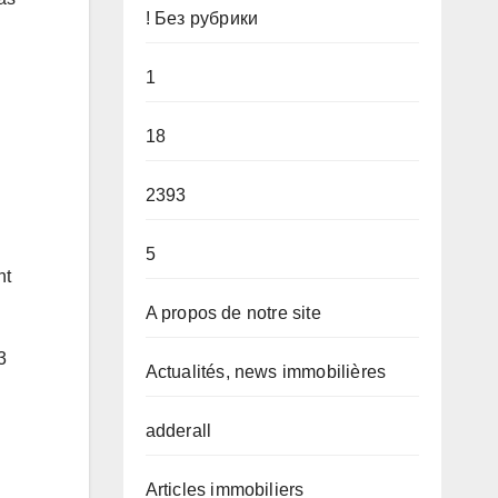
! Без рубрики
1
18
2393
5
nt
A propos de notre site
3
Actualités, news immobilières
adderall
Articles immobiliers