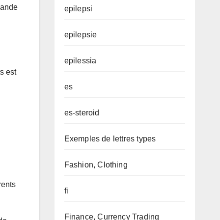
emande
epilepsi
epilepsie
epilessia
s est
es
es-steroid
Exemples de lettres types
Fashion, Clothing
rents
fi
Finance, Currency Trading