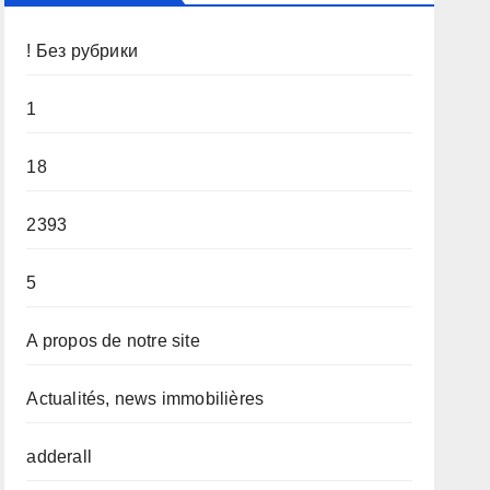
! Без рубрики
1
18
2393
5
A propos de notre site
Actualités, news immobilières
adderall