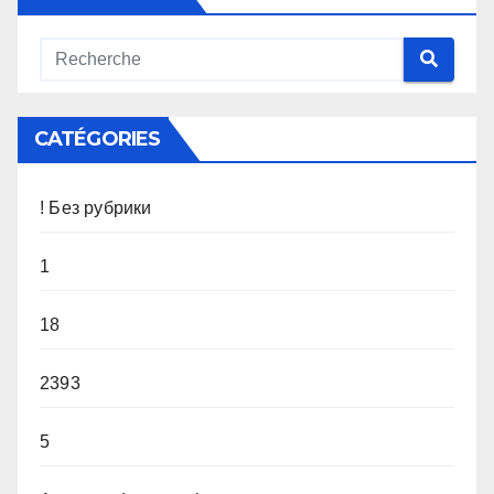
CATÉGORIES
! Без рубрики
1
18
2393
5