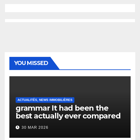
YOU MISSED
ACTUALITÉS, NEWS IMMOBILIÈRES
grammar It had been the
best actually ever compared
to it’s the top actually?
30 MAR 2026
English Vocabulary Learners
Heap Change