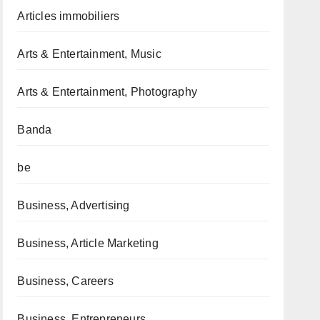
Articles immobiliers
Arts & Entertainment, Music
Arts & Entertainment, Photography
Banda
be
Business, Advertising
Business, Article Marketing
Business, Careers
Business, Entrepreneurs