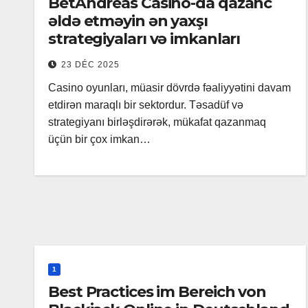
BetAndreas Casino-da qazanc
əldə etməyin ən yaxşı
strategiyaları və imkanları
23 DÉC 2025
Casino oyunları, müasir dövrdə fəaliyyətini davam
etdirən maraqlı bir sektordur. Təsadüf və
strategiyanı birləşdirərək, mükafat qazanmaq
üçün bir çox imkan…
1
Best Practices im Bereich von