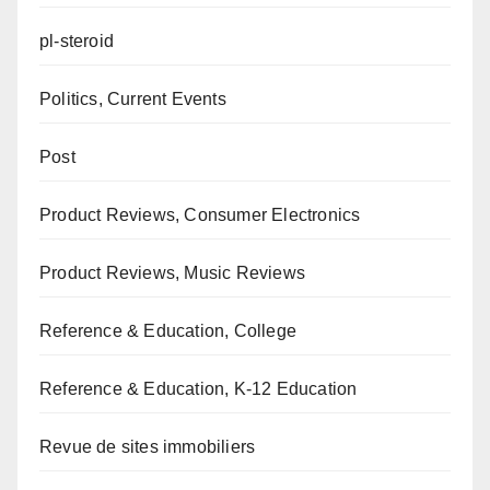
pl-steroid
Politics, Current Events
Post
Product Reviews, Consumer Electronics
Product Reviews, Music Reviews
Reference & Education, College
Reference & Education, K-12 Education
Revue de sites immobiliers