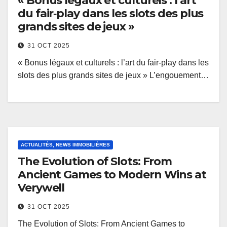
« Bonus légaux et culturels : l’art
du fair‑play dans les slots des plus
grands sites de jeux »
31 OCT 2025
« Bonus légaux et culturels : l’art du fair‑play dans les
slots des plus grands sites de jeux » L’engouement…
ACTUALITÉS, NEWS IMMOBILIÈRES
The Evolution of Slots: From
Ancient Games to Modern Wins at
Verywell
31 OCT 2025
The Evolution of Slots: From Ancient Games to