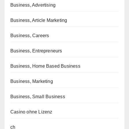
Business, Advertising
Business, Article Marketing
Business, Careers
Business, Entrepreneurs
Business, Home Based Business
Business, Marketing
Business, Small Business
Casino ohne Lizenz
ch