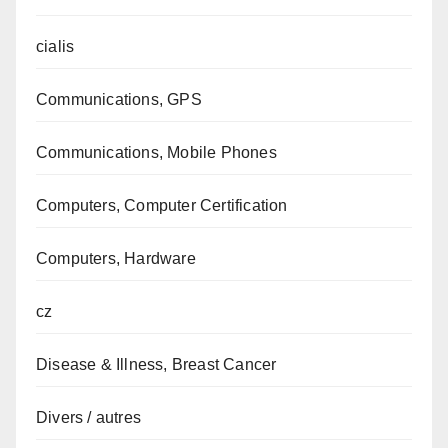
cialis
Communications, GPS
Communications, Mobile Phones
Computers, Computer Certification
Computers, Hardware
cz
Disease & Illness, Breast Cancer
Divers / autres