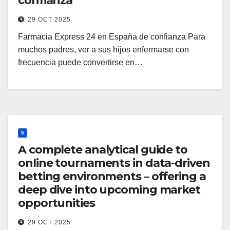
confianza
29 OCT 2025
Farmacia Express 24 en España de confianza Para
muchos padres, ver a sus hijos enfermarse con
frecuencia puede convertirse en…
5
A complete analytical guide to
online tournaments in data-driven
betting environments – offering a
deep dive into upcoming market
opportunities
29 OCT 2025