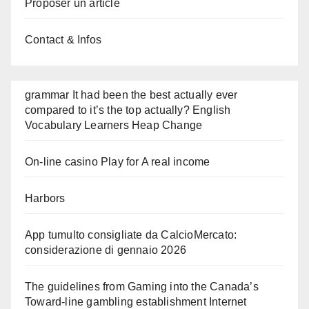
Proposer un article
Contact & Infos
grammar It had been the best actually ever
compared to it’s the top actually? English
Vocabulary Learners Heap Change
On-line casino Play for A real income
Harbors
App tumulto consigliate da CalcioMercato:
considerazione di gennaio 2026
The guidelines from Gaming into the Canada’s
Toward-line gambling establishment Internet