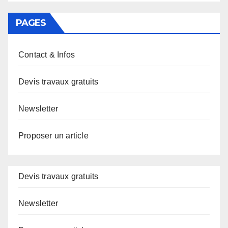
PAGES
Contact & Infos
Devis travaux gratuits
Newsletter
Proposer un article
Devis travaux gratuits
Newsletter