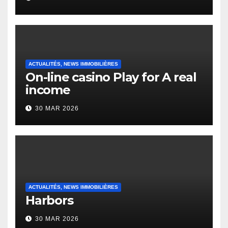
English Vocabulary Learners
Heap Change
ACTUALITÉS, NEWS IMMOBILIÈRES
On-line casino Play for A real
income
30 MAR 2026
ACTUALITÉS, NEWS IMMOBILIÈRES
Harbors
30 MAR 2026