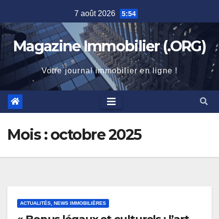
Skip
7 août 2026
5:54
to
content
Magazine Immobilier (.ORG)
Votre journal immobilier en ligne !
Mois :
octobre 2025
ACTUALITÉS, NEWS IMMOBILIÈRES