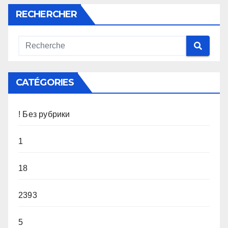
RECHERCHER
CATÉGORIES
! Без рубрики
1
18
2393
5