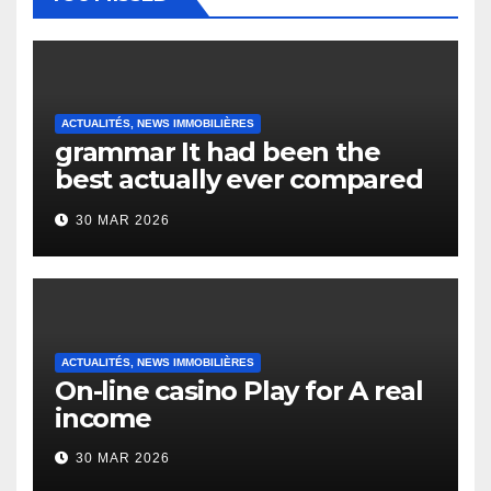
ACTUALITÉS, NEWS IMMOBILIÈRES
grammar It had been the
best actually ever compared
to it’s the top actually?
30 MAR 2026
English Vocabulary Learners
Heap Change
ACTUALITÉS, NEWS IMMOBILIÈRES
On-line casino Play for A real
income
30 MAR 2026