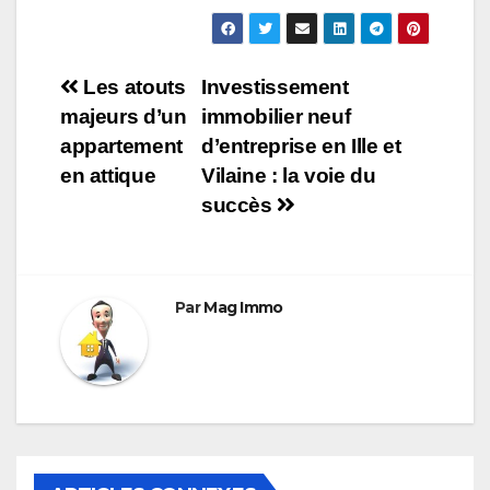
Navigation
Les atouts
Investissement
majeurs d’un
immobilier neuf
de
appartement
d’entreprise en Ille et
l’article
en attique
Vilaine : la voie du
succès
Par
Mag Immo