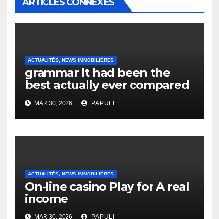
ARTICLES CONNEXES
ACTUALITÉS, NEWS IMMOBILIÈRES
grammar It had been the
best actually ever compared
to it’s the top actually?
MAR 30, 2026
PAPULI
English Vocabulary Learners
Heap Change
ACTUALITÉS, NEWS IMMOBILIÈRES
On-line casino Play for A real
income
MAR 30, 2026
PAPULI