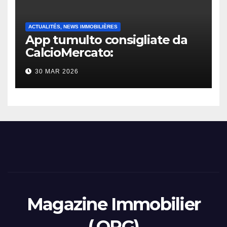
ACTUALITÉS, NEWS IMMOBILIÈRES
App tumulto consigliate da
CalcioMercato:
considerazione di gennaio
30 MAR 2026
2026
Magazine Immobilier
(.ORG)