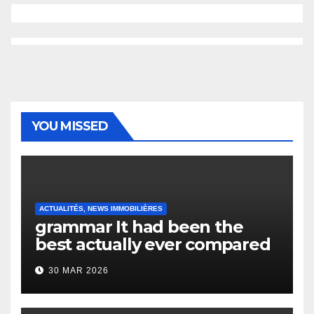
YOU MISSED
ACTUALITÉS, NEWS IMMOBILIÈRES
grammar It had been the
best actually ever compared
to it’s the top actually?
30 MAR 2026
English Vocabulary Learners
Heap Change