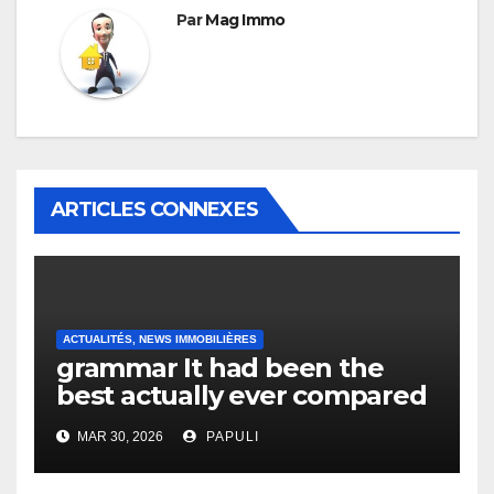
Par
Mag Immo
ARTICLES CONNEXES
ACTUALITÉS, NEWS IMMOBILIÈRES
grammar It had been the
best actually ever compared
to it’s the top actually?
MAR 30, 2026
PAPULI
English Vocabulary Learners
Heap Change