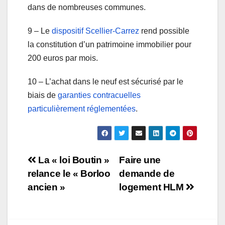
dans de nombreuses communes.
9 – Le
dispositif Scellier-Carrez
rend possible
la constitution d’un patrimoine immobilier pour
200 euros par mois.
10 – L’achat dans le neuf est sécurisé par le
biais de
garanties contracuelles
particulièrement réglementées
.
Navigation
La « loi Boutin »
Faire une
relance le « Borloo
demande de
de
ancien »
logement HLM
l’article