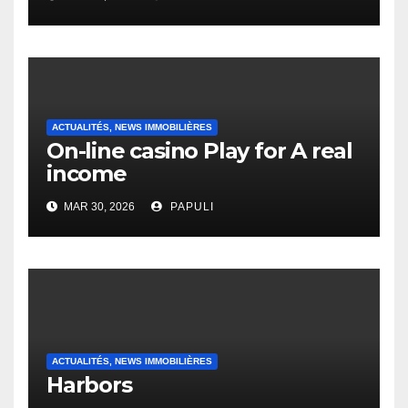
English Vocabulary Learners
Heap Change
ACTUALITÉS, NEWS IMMOBILIÈRES
On-line casino Play for A real
income
MAR 30, 2026
PAPULI
ACTUALITÉS, NEWS IMMOBILIÈRES
Harbors