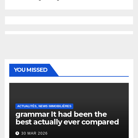
YOU MISSED
ACTUALITÉS, NEWS IMMOBILIÈRES
grammar It had been the
best actually ever compared
to it’s the top actually?
30 MAR 2026
English Vocabulary Learners