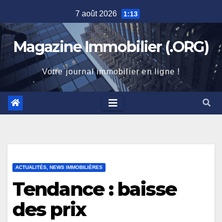
Skip
7 août 2026
1:13
to
content
Magazine Immobilier (.ORG)
Votre journal immobilier en ligne !
ACTUALITÉS, NEWS IMMOBILIÈRES
Tendance : baisse
des prix