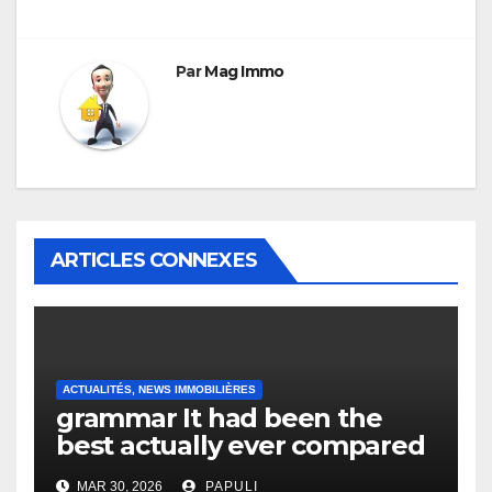
l’article
Par
Mag Immo
ARTICLES CONNEXES
ACTUALITÉS, NEWS IMMOBILIÈRES
grammar It had been the
best actually ever compared
to it’s the top actually?
MAR 30, 2026
PAPULI