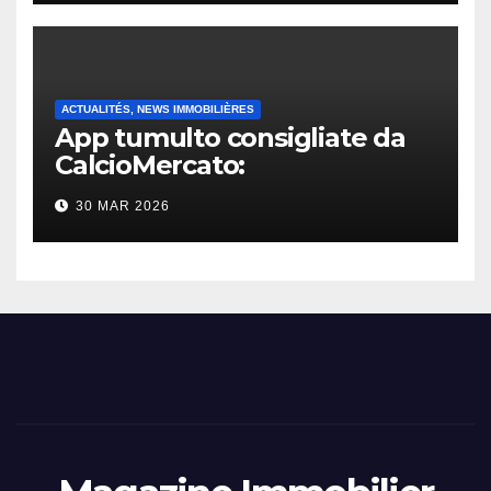
ACTUALITÉS, NEWS IMMOBILIÈRES
App tumulto consigliate da
CalcioMercato:
considerazione di gennaio
30 MAR 2026
2026