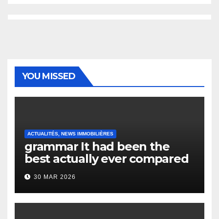
YOU MISSED
ACTUALITÉS, NEWS IMMOBILIÈRES
grammar It had been the
best actually ever compared
to it’s the top actually?
30 MAR 2026
English Vocabulary Learners
Heap Change