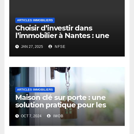
ARTICLES IMMOBILIERS
Choisir d’investir dans
l’immobilier à Nantes : une
opportunité rentable
JAN 27, 2025
NFSE
ARTICLES IMMOBILIERS
Maison clé sur porte : une
solution pratique pour les
futurs propriétaires
OCT 7, 2024
IMOB