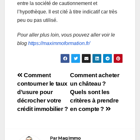
entre la société de cautionnement et
l’hypothèque. Il est cité à titre indicatif car très
peu ou pas utilisé.
Pour aller plus loin, vous pouvez aller voir le
blog
https://maximmoformation.fr/
Navigation
Comment
Comment acheter
contourner le taux
un château ?
de
d’usure pour
Quels sont les
l’article
décrocher votre
critères à prendre
crédit immobilier ?
en compte ?
Par
Mag Immo