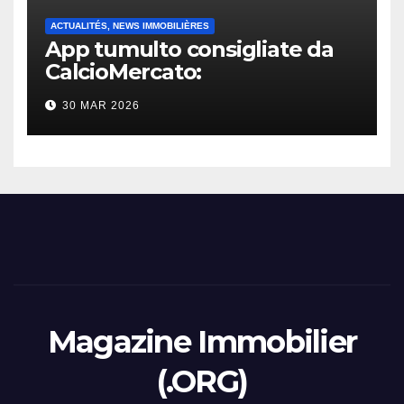
ACTUALITÉS, NEWS IMMOBILIÈRES
App tumulto consigliate da
CalcioMercato:
considerazione di gennaio
30 MAR 2026
2026
Magazine Immobilier
(.ORG)