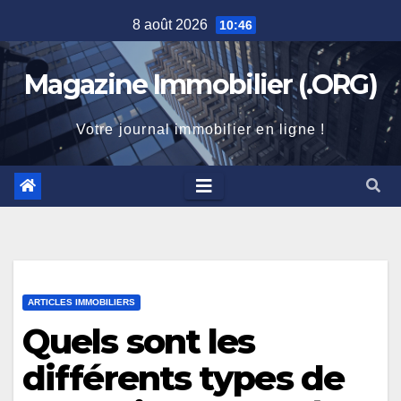
Skip
8 août 2026
10:46
to
content
Magazine Immobilier (.ORG)
Votre journal immobilier en ligne !
ARTICLES IMMOBILIERS
Quels sont les
différents types de