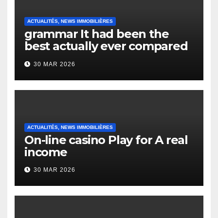
ACTUALITÉS, NEWS IMMOBILIÈRES
grammar It had been the
best actually ever compared
to it’s the top actually?
30 MAR 2026
English Vocabulary Learners
Heap Change
ACTUALITÉS, NEWS IMMOBILIÈRES
On-line casino Play for A real
income
30 MAR 2026