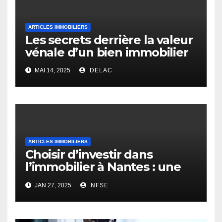
ARTICLES IMMOBILIERS
Les secrets derrière la valeur
vénale d’un bien immobilier
MAI 14, 2025
DELAC
ARTICLES IMMOBILIERS
Choisir d’investir dans
l’immobilier à Nantes : une
opportunité rentable
JAN 27, 2025
NFSE