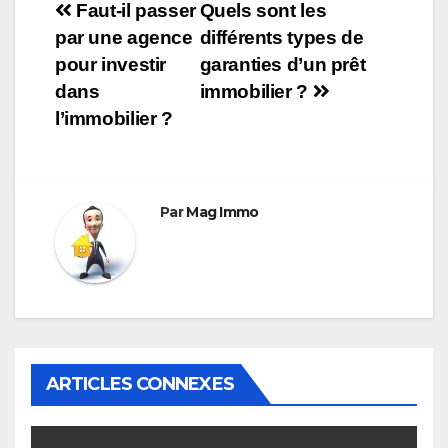
Navigation
Faut-il passer
Quels sont les
par une agence
différents types de
de
pour investir
garanties d’un prêt
l’article
dans
immobilier ?
l’immobilier ?
Par
Mag Immo
ARTICLES CONNEXES