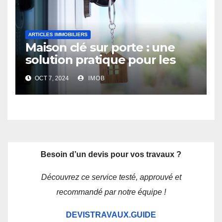
ARTICLES IMMOBILIERS
Maison clé sur porte : une
solution pratique pour les
futurs propriétaires
OCT 7, 2024
IMOB
Besoin d’un devis pour vos travaux ?
Découvrez ce service testé, approuvé et
recommandé par notre équipe !
DEVISTRAVAUX.GUIDE