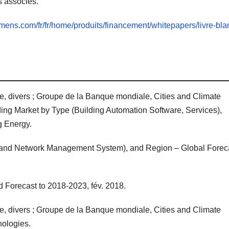
s associés.
mens.com/fr/fr/home/produits/financement/whitepapers/livre-bla
e, divers ; Groupe de la Banque mondiale, Cities and Climate
ing Market by Type (Building Automation Software, Services),
g Energy.
and Network Management System), and Region – Global Foreca
 Forecast to 2018-2023, fév. 2018.
e, divers ; Groupe de la Banque mondiale, Cities and Climate
nologies.