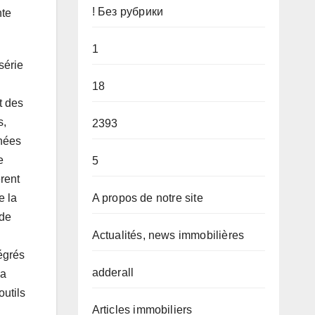
! Без рубрики
nte
1
série
18
t des
s,
2393
nnées
e
5
rent
A propos de notre site
e la
 de
Actualités, news immobilières
tégrés
adderall
la
outils
Articles immobiliers