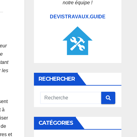
notre équipe !
DEVISTRAVAUX.GUIDE
teur
le
tant
 les
RECHERCHER
sent
t à
iser
CATÉGORIES
 de
res et