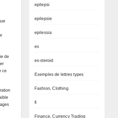
epilepsi
epilepsie
que
epilessia
ur
es
ie de
es-steroid
uer
e ce
Exemples de lettres types
Fashion, Clothing
ration
aible
fi
tages
Finance, Currency Trading