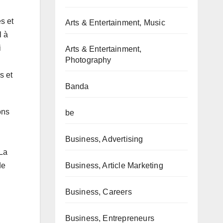
s et
Arts & Entertainment, Music
l à
i
Arts & Entertainment,
Photography
s et
Banda
ons
be
Business, Advertising
 La
Business, Article Marketing
de
Business, Careers
Business, Entrepreneurs