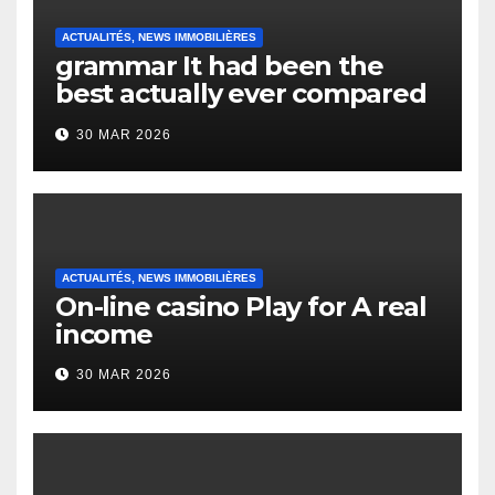
ACTUALITÉS, NEWS IMMOBILIÈRES
grammar It had been the
best actually ever compared
to it’s the top actually?
30 MAR 2026
English Vocabulary Learners
Heap Change
ACTUALITÉS, NEWS IMMOBILIÈRES
On-line casino Play for A real
income
30 MAR 2026