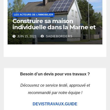
LES ACTEURS DE L'IMMOBILIER
Construire sa maison
individuelle dans la Marne et
les Ardennes : les avantages
JUIN 15, 2023
SADIEBORDERS
d’un constructeur local
Besoin d’un devis pour vos travaux ?
Découvrez ce service testé, approuvé et
recommandé par notre équipe !
DEVISTRAVAUX.GUIDE