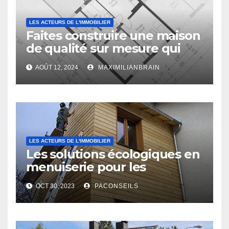
LES ACTEURS DE L'IMMOBILIER
Faites construire une maison
de qualité sur mesure qui
vous ressemble !
AOÛT 12, 2024
MAXIMILIANBRAIN
LES ACTEURS DE L'IMMOBILIER
Les solutions écologiques en
menuiserie pour les
professionnels du bâtiment
OCT 30, 2023
PACONSEILS