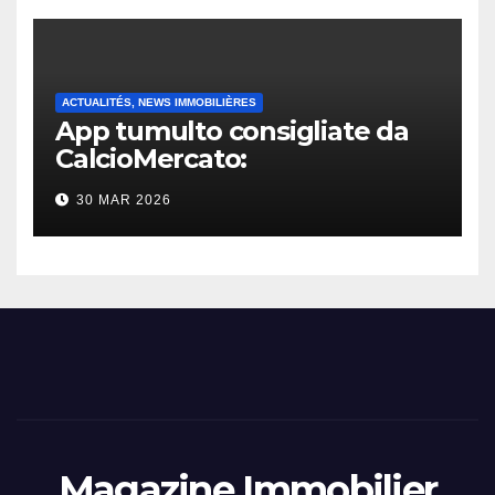
ACTUALITÉS, NEWS IMMOBILIÈRES
App tumulto consigliate da
CalcioMercato:
considerazione di gennaio
30 MAR 2026
2026
Magazine Immobilier