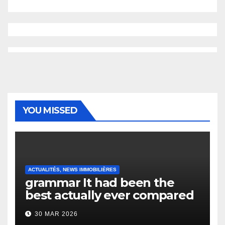
YOU MISSED
ACTUALITÉS, NEWS IMMOBILIÈRES
grammar It had been the
best actually ever compared
to it’s the top actually?
30 MAR 2026
English Vocabulary Learners