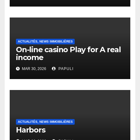
English Vocabulary Learners
Heap Change
ACTUALITÉS, NEWS IMMOBILIÈRES
On-line casino Play for A real
income
MAR 30, 2026
PAPULI
ACTUALITÉS, NEWS IMMOBILIÈRES
Harbors