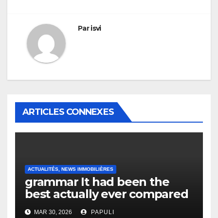
Par
isvi
ARTICLES CONNEXES
ACTUALITÉS, NEWS IMMOBILIÈRES
grammar It had been the
best actually ever compared
to it’s the top actually?
MAR 30, 2026
PAPULI