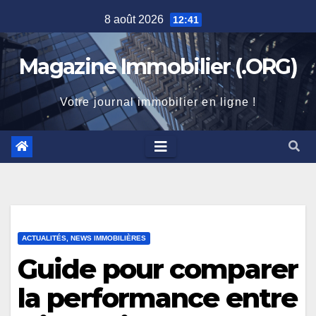
Skip
8 août 2026
12:41
to
content
Magazine Immobilier (.ORG)
Votre journal immobilier en ligne !
ACTUALITÉS, NEWS IMMOBILIÈRES
Guide pour comparer
la performance entre