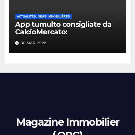
ACTUALITÉS, NEWS IMMOBILIÈRES
App tumulto consigliate da
CalcioMercato:
considerazione di gennaio
30 MAR 2026
2026
Magazine Immobilier