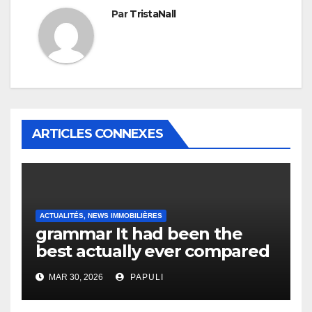
Par
TristaNall
ARTICLES CONNEXES
ACTUALITÉS, NEWS IMMOBILIÈRES
grammar It had been the
best actually ever compared
to it’s the top actually?
MAR 30, 2026
PAPULI
English Vocabulary Learners
Heap Change