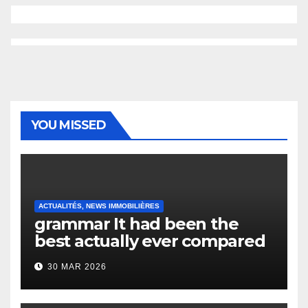
YOU MISSED
ACTUALITÉS, NEWS IMMOBILIÈRES
grammar It had been the
best actually ever compared
to it’s the top actually?
30 MAR 2026
English Vocabulary Learners
Heap Change