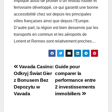
implique aussi de profiter d’un réseau routier et
ferroviaire développé, ce qui garantit une bonne
accessibilité chez soi depuis les principales
villes françaises ainsi que depuis l’Europe.
D’autre part, la région est bien desservie par les
transports en commun et les aéroports de
Lorient et Rennes sont relativement proches…
Navigation
Vavada Casino:
Guide pour
Odkryj Świat Gier
comparer la
de
z Bonusem Bez
performance entre
l’article
Depozytu w
2 investissements
Vavada
immobiliers