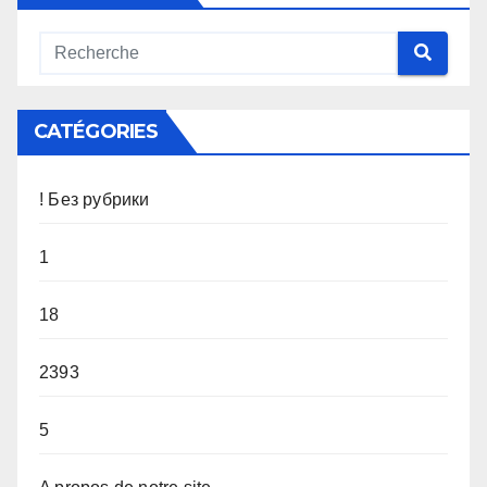
CATÉGORIES
! Без рубрики
1
18
2393
5