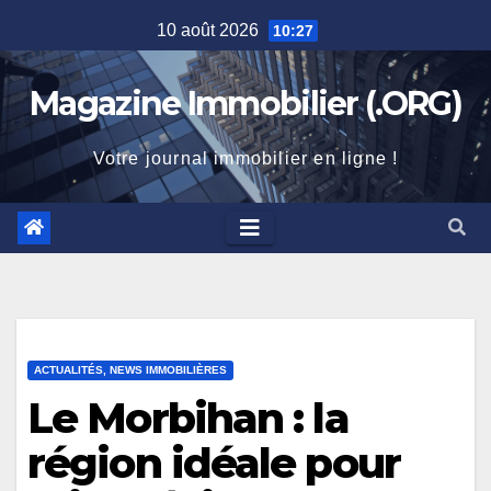
Skip
10 août 2026
10:27
to
content
Magazine Immobilier (.ORG)
Votre journal immobilier en ligne !
ACTUALITÉS, NEWS IMMOBILIÈRES
Le Morbihan : la
région idéale pour