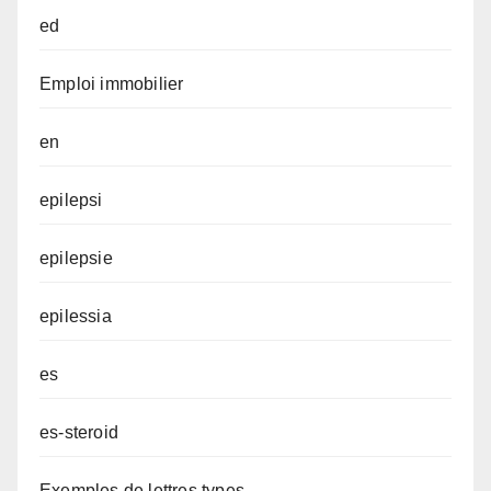
ed
Emploi immobilier
en
epilepsi
epilepsie
epilessia
es
es-steroid
Exemples de lettres types