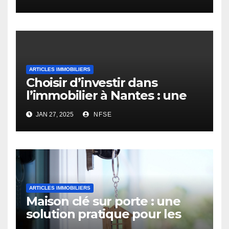
ARTICLES IMMOBILIERS
Choisir d’investir dans
l’immobilier à Nantes : une
opportunité rentable
JAN 27, 2025
NFSE
ARTICLES IMMOBILIERS
Maison clé sur porte : une
solution pratique pour les
futurs propriétaires