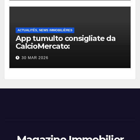
ACTUALITÉS, NEWS IMMOBILIÈRES
App tumulto consigliate da
CalcioMercato:
considerazione di gennaio
30 MAR 2026
2026
Magazine Immobilier