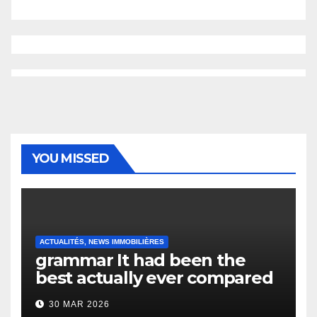
YOU MISSED
ACTUALITÉS, NEWS IMMOBILIÈRES
grammar It had been the
best actually ever compared
to it’s the top actually?
30 MAR 2026
English Vocabulary Learners