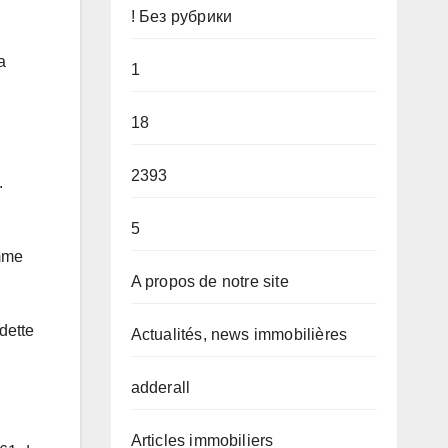
! Без рубрики
a
1
18
2393
.
5
omme
A propos de notre site
dette
Actualités, news immobilières
adderall
Articles immobiliers