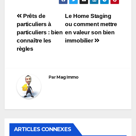
Navigation
Prêts de
Le Home Staging
particuliers à
ou comment mettre
de
particuliers : bien
en valeur son bien
l’article
connaître les
immobilier
règles
Par
Mag Immo
ARTICLES CONNEXES