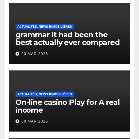
ACTUALITÉS, NEWS IMMOBILIÈRES
grammar It had been the
best actually ever compared
to it’s the top actually?
30 MAR 2026
English Vocabulary Learners
Heap Change
ACTUALITÉS, NEWS IMMOBILIÈRES
On-line casino Play for A real
income
30 MAR 2026