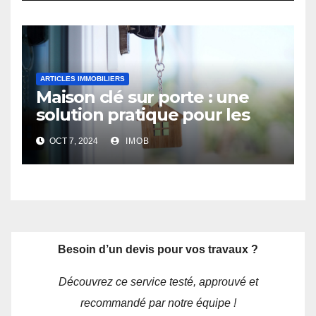
ARTICLES IMMOBILIERS
Maison clé sur porte : une
solution pratique pour les
futurs propriétaires
OCT 7, 2024
IMOB
Besoin d’un devis pour vos travaux ?
Découvrez ce service testé, approuvé et
recommandé par notre équipe !