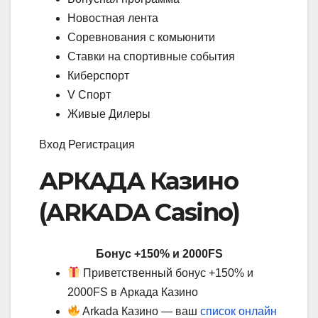
Новостная лента
Соревнования с комьюнити
Ставки на спортивные события
Киберспорт
V Спорт
Живые Дилеры
Вход Регистрация
АРКАДА Казино
(ARKADA Casino)
Бонус +150% и 2000FS
Приветственный бонус +150% и
2000FS в Аркада Казино
Arkada Казино — ваш
список онлайн