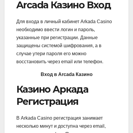
Arcada Казино Вход
Для входа в личный кабинет Arkada Casino
необходимо ввести логин и пароль,
указанные при регистрации. Данные
защищены системой шифрования, а в
случае утери пароля его можно
восстановить через email или телефон.
Вход в Arcada Казино
Казино Аркада
Регистрация
В Arkada Casino регистрация занимает
несколько минут и доступна через email,