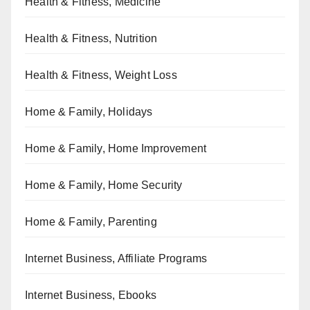
Health & Fitness, Medicine
Health & Fitness, Nutrition
Health & Fitness, Weight Loss
Home & Family, Holidays
Home & Family, Home Improvement
Home & Family, Home Security
Home & Family, Parenting
Internet Business, Affiliate Programs
Internet Business, Ebooks