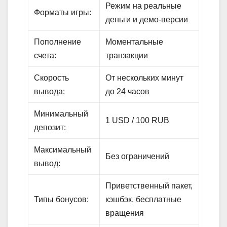
Режим на реальные
Форматы игры:
деньги и демо-версии
Пополнение
Моментальные
счета:
транзакции
Скорость
От нескольких минут
вывода:
до 24 часов
Минимальный
1 USD / 100 RUB
депозит:
Максимальный
Без ограничений
вывод:
Приветственный пакет,
Типы бонусов:
кэшбэк, бесплатные
вращения