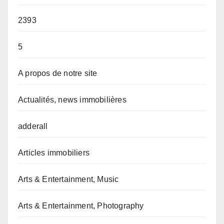
2393
5
A propos de notre site
Actualités, news immobilières
adderall
Articles immobiliers
Arts & Entertainment, Music
Arts & Entertainment, Photography