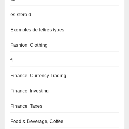
es-steroid
Exemples de lettres types
Fashion, Clothing
fi
Finance, Currency Trading
Finance, Investing
Finance, Taxes
Food & Beverage, Coffee