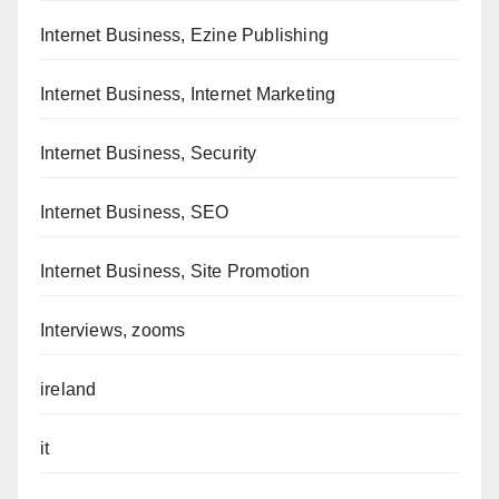
Internet Business, Ezine Publishing
Internet Business, Internet Marketing
Internet Business, Security
Internet Business, SEO
Internet Business, Site Promotion
Interviews, zooms
ireland
it