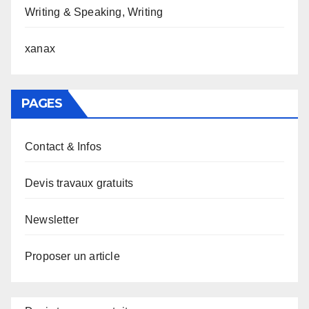
Writing & Speaking, Writing
xanax
PAGES
Contact & Infos
Devis travaux gratuits
Newsletter
Proposer un article