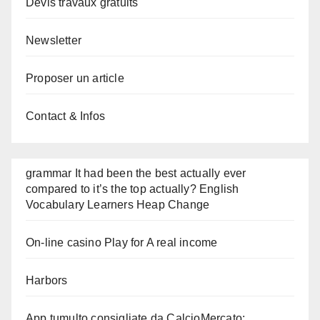
Devis travaux gratuits
Newsletter
Proposer un article
Contact & Infos
grammar It had been the best actually ever
compared to it’s the top actually? English
Vocabulary Learners Heap Change
On-line casino Play for A real income
Harbors
App tumulto consigliate da CalcioMercato: