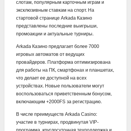
слотам, популярным карточным играм и
эксклюзивным ставкам на спорт. На
стартовой странице Arkada Казино
представлены последние выигрыши,
промоакции и актуальные турниры.
Arkada Казино предлагает более 7000
игровых автоматов от ведущих
провайдеров. Платформа оптимизирована
для работы на ПК, смартфонах и планшетах,
что делает ее доступной на всех
устройствах. Новые пользователи могут
воспользоваться приветственным бонусом,
включающим +2000FS за регистрацию.
В числе преимуществ Arkada Casino:
участие в турнирах, продвинутая VIP-
программа, круглосуточная техподдержка и