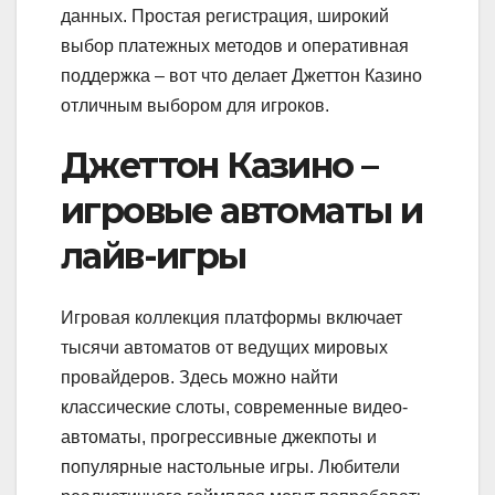
данных. Простая регистрация, широкий
выбор платежных методов и оперативная
поддержка – вот что делает Джеттон Казино
отличным выбором для игроков.
Джеттон Казино –
игровые автоматы и
лайв-игры
Игровая коллекция платформы включает
тысячи автоматов от ведущих мировых
провайдеров. Здесь можно найти
классические слоты, современные видео-
автоматы, прогрессивные джекпоты и
популярные настольные игры. Любители