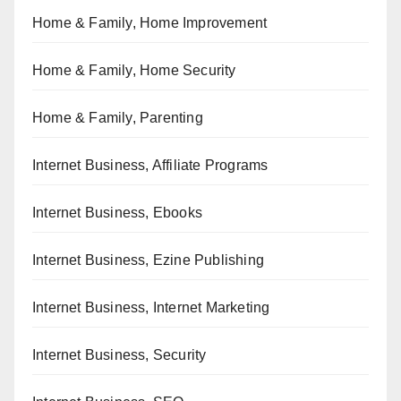
Home & Family, Home Improvement
Home & Family, Home Security
Home & Family, Parenting
Internet Business, Affiliate Programs
Internet Business, Ebooks
Internet Business, Ezine Publishing
Internet Business, Internet Marketing
Internet Business, Security