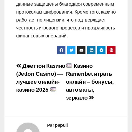
данные защищены благодаря современным
протоколам шифрования. Кроме того, казино
работает по лицензии, что подтверждает
честность игрового процесса и прозрачность
финансовых операций.
Navigation
Джеттон Казино
Казино
(Jetton Casino) —
Ramenbet играть
de
лучшее онлайн-
онлайн – бонусы,
l’article
казино 2025
автоматы,
зеркало
Par
papuli