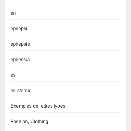
en
epilepsi
epilepsie
epilessia
es
es-steroid
Exemples de lettres types
Fashion, Clothing