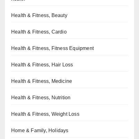
Health & Fitness, Beauty
Health & Fitness, Cardio
Health & Fitness, Fitness Equipment
Health & Fitness, Hair Loss
Health & Fitness, Medicine
Health & Fitness, Nutrition
Health & Fitness, Weight Loss
Home & Family, Holidays