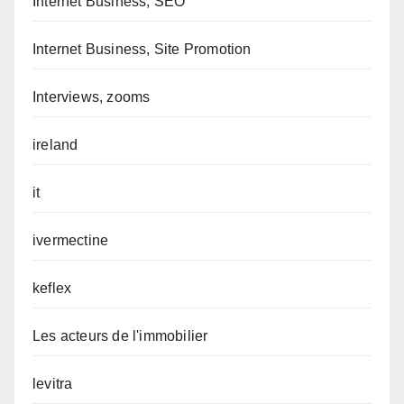
Internet Business, SEO
Internet Business, Site Promotion
Interviews, zooms
ireland
it
ivermectine
keflex
Les acteurs de l'immobilier
levitra