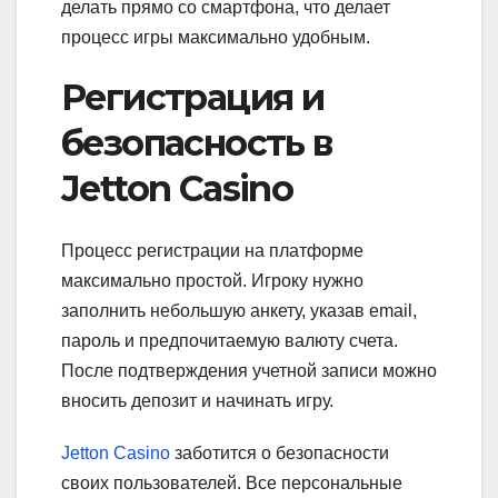
делать прямо со смартфона, что делает
процесс игры максимально удобным.
Регистрация и
безопасность в
Jetton Casino
Процесс регистрации на платформе
максимально простой. Игроку нужно
заполнить небольшую анкету, указав email,
пароль и предпочитаемую валюту счета.
После подтверждения учетной записи можно
вносить депозит и начинать игру.
Jetton Casino
заботится о безопасности
своих пользователей. Все персональные