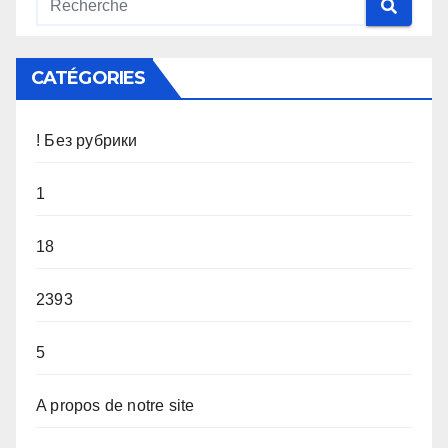
CATÉGORIES
! Без рубрики
1
18
2393
5
A propos de notre site