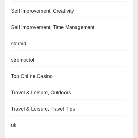
Self Improvement, Creativity
Self Improvement, Time Management
steroid
stromectol
Top Online Casino
Travel & Leisure, Outdoors
Travel & Leisure, Travel Tips
uk