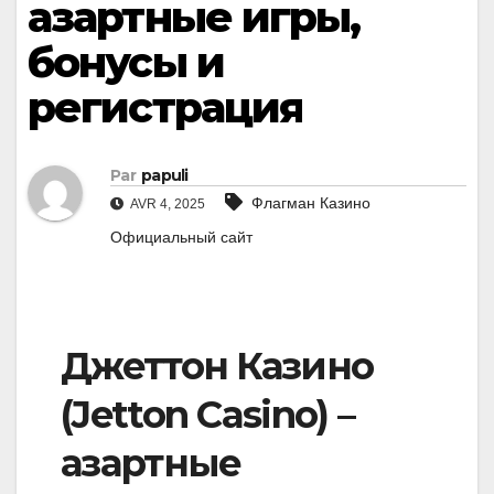
азартные игры,
бонусы и
регистрация
Par
papuli
Флагман Казино
AVR 4, 2025
Официальный сайт
Джеттон Казино
(Jetton Casino) –
азартные