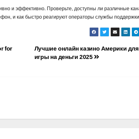
ивно и эффективно. Проверьте, доступны ли различные ка
елефон, и как быстро реагируют операторы службы поддержки
r for
Лучшие онлайн казино Америки для
игры на деньги 2025