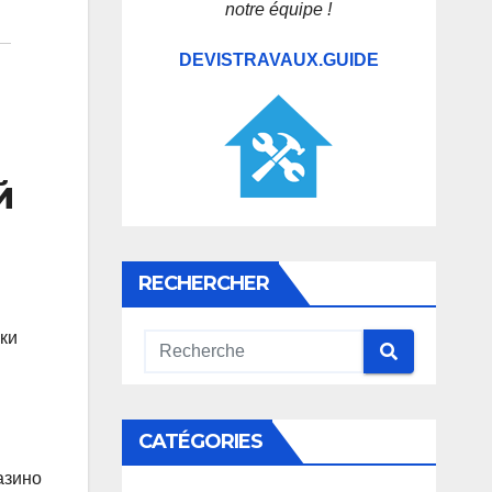
notre équipe !
DEVISTRAVAUX.GUIDE
й
RECHERCHER
рки
CATÉGORIES
азино