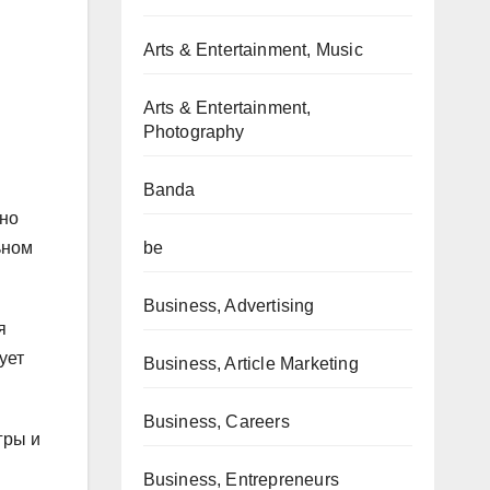
Arts & Entertainment, Music
Arts & Entertainment,
Photography
Banda
ино
ьном
be
Business, Advertising
я
ует
Business, Article Marketing
Business, Careers
гры и
Business, Entrepreneurs