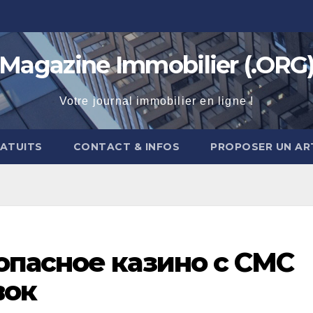
Magazine Immobilier (.ORG
Votre journal immobilier en ligne !
RATUITS
CONTACT & INFOS
PROPOSER UN AR
опасное казино с СМС
вок