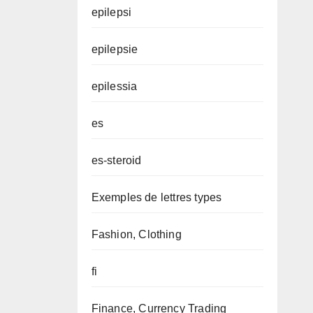
epilepsi
epilepsie
epilessia
es
es-steroid
Exemples de lettres types
Fashion, Clothing
fi
Finance, Currency Trading