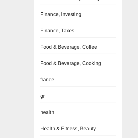
Finance, Investing
Finance, Taxes
Food & Beverage, Coffee
Food & Beverage, Cooking
france
gr
health
Health & Fitness, Beauty