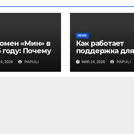
NEWS
омен «Мин» в
Как работает
 году: Почему
поддержка дл
стая механика
созависимых:
4, 2026
PAPULI
MAR 24, 2026
PAPULI
ватила мир
руководство д
родственников
лудоманов