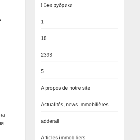
! Без рубрики
ь
1
18
2393
5
A propos de notre site
Actualités, news immobilières
на
adderall
ия
Articles immobiliers