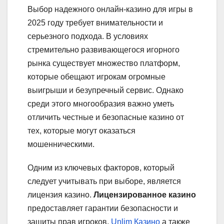
Выбор надежного онлайн-казино для игры в
2025 году требует внимательности и
серьезного подхода. В условиях
стремительно развивающегося игорного
рынка существует множество платформ,
которые обещают игрокам огромные
выигрыши и безупречный сервис. Однако
среди этого многообразия важно уметь
отличить честные и безопасные казино от
тех, которые могут оказаться
мошенническими.
Одним из ключевых факторов, который
следует учитывать при выборе, является
лицензия казино.
Лицензированное казино
предоставляет гарантии безопасности и
защиты прав игроков,
Unlim Казино
а также