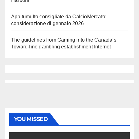
Harbors
App tumulto consigliate da CalcioMercato:
considerazione di gennaio 2026
The guidelines from Gaming into the Canada’s
Toward-line gambling establishment Internet
YOU MISSED