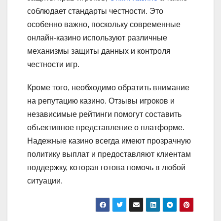
соблюдает стандарты честности. Это
особенно важно, поскольку современные
онлайн-казино используют различные
механизмы защиты данных и контроля
честности игр.
Кроме того, необходимо обратить внимание
на репутацию казино. Отзывы игроков и
независимые рейтинги помогут составить
объективное представление о платформе.
Надежные казино всегда имеют прозрачную
политику выплат и предоставляют клиентам
поддержку, которая готова помочь в любой
ситуации.