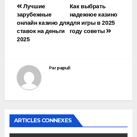
Navigation
Лучшие
Как выбрать
зарубежные
надежное казино
de
онлайн казино для
для игры в 2025
l’article
ставок на деньги
году советы
2025
Par
papuli
ARTICLES CONNEXES