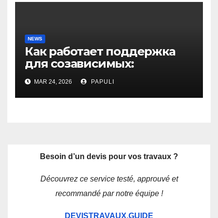
NEWS
Как работает поддержка
для созависимых:
руководство для
MAR 24, 2026
PAPULI
родственников лудоманов
Besoin d’un devis pour vos travaux ?
Découvrez ce service testé, approuvé et
recommandé par notre équipe !
DEVISTRAVAUX.GUIDE