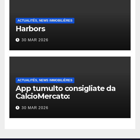
ACTUALITÉS, NEWS IMMOBILIÈRES
Harbors
30 MAR 2026
ACTUALITÉS, NEWS IMMOBILIÈRES
App tumulto consigliate da
CalcioMercato:
considerazione di gennaio
30 MAR 2026
2026