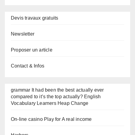
Devis travaux gratuits
Newsletter
Proposer un article
Contact & Infos
grammar It had been the best actually ever
compared to it’s the top actually? English
Vocabulary Learners Heap Change
On-line casino Play for A real income