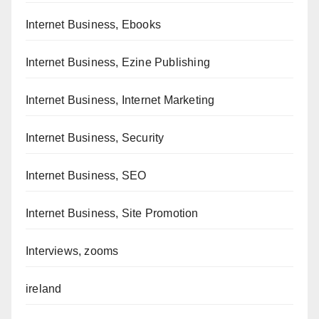
Internet Business, Ebooks
Internet Business, Ezine Publishing
Internet Business, Internet Marketing
Internet Business, Security
Internet Business, SEO
Internet Business, Site Promotion
Interviews, zooms
ireland