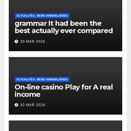
ACTUALITÉS, NEWS IMMOBILIÈRES
grammar It had been the
best actually ever compared
to it’s the top actually?
30 MAR 2026
English Vocabulary Learners
Heap Change
ACTUALITÉS, NEWS IMMOBILIÈRES
On-line casino Play for A real
income
30 MAR 2026