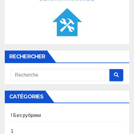
RECHERCHER
CATÉGORIES
! Без рубрики
1