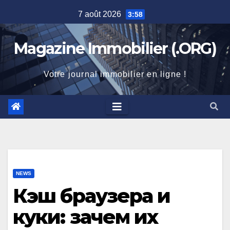
Skip
7 août 2026
3:58
to
content
Magazine Immobilier (.ORG)
Votre journal immobilier en ligne !
NEWS
Кэш браузера и
куки: зачем их