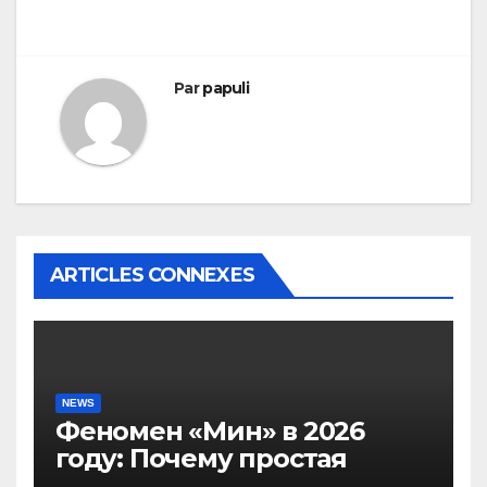
de
l’article
Par
papuli
ARTICLES CONNEXES
NEWS
Феномен «Мин» в 2026
году: Почему простая
механика захватила мир