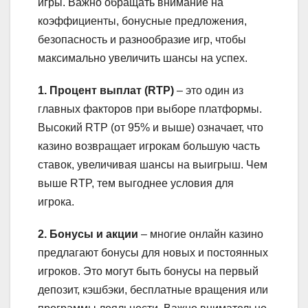
игры. Важно обращать внимание на
коэффициенты, бонусные предложения,
безопасность и разнообразие игр, чтобы
максимально увеличить шансы на успех.
1. Процент выплат (RTP)
– это один из
главных факторов при выборе платформы.
Высокий RTP (от 95% и выше) означает, что
казино возвращает игрокам большую часть
ставок, увеличивая шансы на выигрыш. Чем
выше RTP, тем выгоднее условия для
игрока.
2. Бонусы и акции
– многие онлайн казино
предлагают бонусы для новых и постоянных
игроков. Это могут быть бонусы на первый
депозит, кэшбэки, бесплатные вращения или