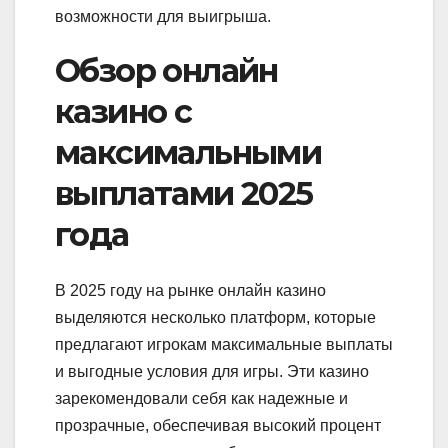
возможности для выигрыша.
Обзор онлайн
казино с
максимальными
выплатами 2025
года
В 2025 году на рынке онлайн казино
выделяются несколько платформ, которые
предлагают игрокам максимальные выплаты
и выгодные условия для игры. Эти казино
зарекомендовали себя как надежные и
прозрачные, обеспечивая высокий процент