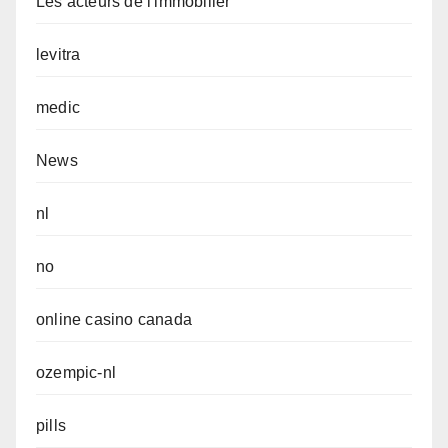
Les acteurs de l'immobilier
levitra
medic
News
nl
no
online casino canada
ozempic-nl
pills