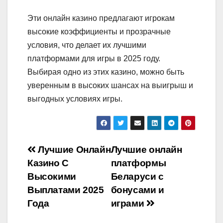
Эти онлайн казино предлагают игрокам
высокие коэффициенты и прозрачные
условия, что делает их лучшими
платформами для игры в 2025 году.
Выбирая одно из этих казино, можно быть
уверенным в высоких шансах на выигрыш и
выгодных условиях игры.
Navigation
Лучшие Онлайн
Лучшие онлайн
Казино С
платформы
de
Высокими
Беларуси с
l’article
Выплатами 2025
бонусами и
Года
играми