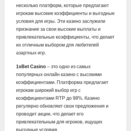
несколько платформ, которые предлагают
игрокам высокие коэффициенты и выгодные
условия для игры. Эти казино заслужили
признание за свои высокие выплаты и
привлекательные коэффициенты, что делает
их отличным выбором для любителей
азартных игр.
1xBet Casino
– это одно из самых
популярных онлайн казино с высокими
коэффициентами. Платформа предлагает
игрокам широкий выбор игр с
коэффициентами RTP до 98%. Казино
регулярно обновляет свои предложения и
проводит акции, что делает его
привлекательным для игроков, ищущих
выгодные условия.