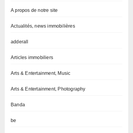
A propos de notre site
Actualités, news immobilières
adderall
Articles immobiliers
Arts & Entertainment, Music
Arts & Entertainment, Photography
Banda
be