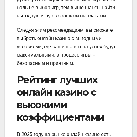
больше выбор игр, тем выше шансы найти
выгодную игру с хорошими выплатами.
Следуя этим рекомендациям, вы сможете
выбрать онлайн казино с выгодными
условиями, где ваши шансы на успех будут
максимальными, а процесс игры –
безопасным и приятным.
Рейтинг лучших
онлайн казино с
высокими
коэффициентами
В 2025 году на рынке онлайн казино есть