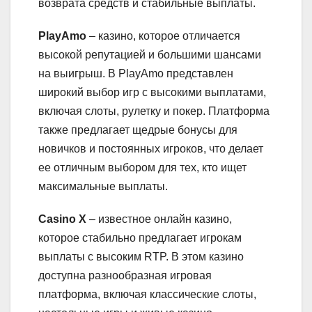
возврата средств и стабильные выплаты.
PlayAmo
– казино, которое отличается
высокой репутацией и большими шансами
на выигрыш. В PlayAmo представлен
широкий выбор игр с высокими выплатами,
включая слоты, рулетку и покер. Платформа
также предлагает щедрые бонусы для
новичков и постоянных игроков, что делает
ее отличным выбором для тех, кто ищет
максимальные выплаты.
Casino X
– известное онлайн казино,
которое стабильно предлагает игрокам
выплаты с высоким RTP. В этом казино
доступна разнообразная игровая
платформа, включая классические слоты,