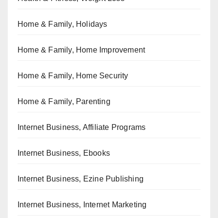
Home & Family, Holidays
Home & Family, Home Improvement
Home & Family, Home Security
Home & Family, Parenting
Internet Business, Affiliate Programs
Internet Business, Ebooks
Internet Business, Ezine Publishing
Internet Business, Internet Marketing