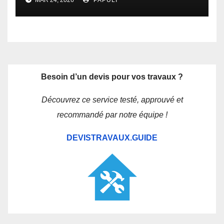
родственников лудоманов
Besoin d’un devis pour vos travaux ?
Découvrez ce service testé, approuvé et
recommandé par notre équipe !
DEVISTRAVAUX.GUIDE