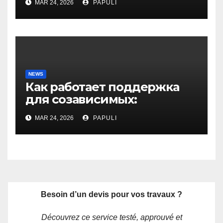
MAR 24, 2026
PAPULI
NEWS
Как работает поддержка
для созависимых:
руководство для
MAR 24, 2026
PAPULI
родственников лудоманов
Besoin d’un devis pour vos travaux ?
Découvrez ce service testé, approuvé et