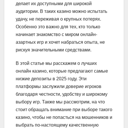
делает их доступными для широкой
аудитории. В таких казино можно испытать
удачу, не переживая о крупных потерях.
Особенно это важно для тех, кто только
начинает знакомство с миром онлайн-
азартных игр и хочет набраться опыта, не
рискуя значительными средствами.
В этой статье мы расскажем о лучших
онлайн казино, которые предлагают самые
низкие депозиты в 2025 году. Эти
платформы заслужили доверие игроков
благодаря честности, удобству и широкому
выбору игр. Также мы рассмотрим, на что
стоит обращать внимание при выборе такого
казино, чтобы не попасться на мошенников и
выбрать по-настоящему качественную