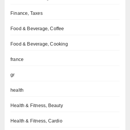
Finance, Taxes
Food & Beverage, Coffee
Food & Beverage, Cooking
france
gr
health
Health & Fitness, Beauty
Health & Fitness, Cardio