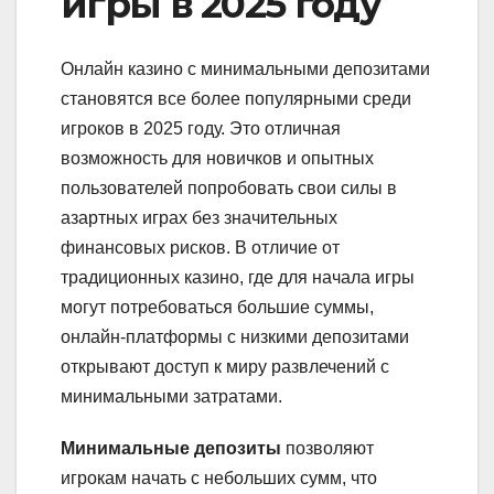
игры в 2025 году
Онлайн казино с минимальными депозитами
становятся все более популярными среди
игроков в 2025 году. Это отличная
возможность для новичков и опытных
пользователей попробовать свои силы в
азартных играх без значительных
финансовых рисков. В отличие от
традиционных казино, где для начала игры
могут потребоваться большие суммы,
онлайн-платформы с низкими депозитами
открывают доступ к миру развлечений с
минимальными затратами.
Минимальные депозиты
позволяют
игрокам начать с небольших сумм, что