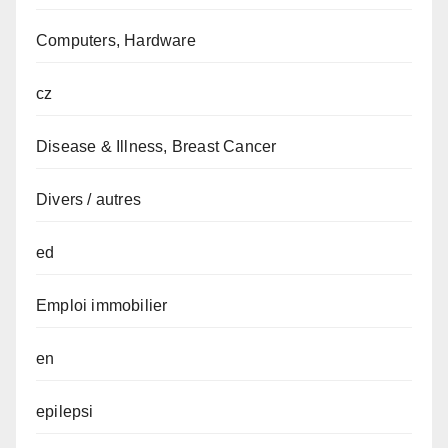
Computers, Hardware
cz
Disease & Illness, Breast Cancer
Divers / autres
ed
Emploi immobilier
en
epilepsi