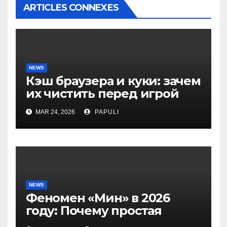
ARTICLES CONNEXES
NEWS
Кэш браузера и куки: зачем
их чистить перед игрой
MAR 24, 2026
PAPULI
NEWS
Феномен «Мин» в 2026
году: Почему простая
механика захватила мир