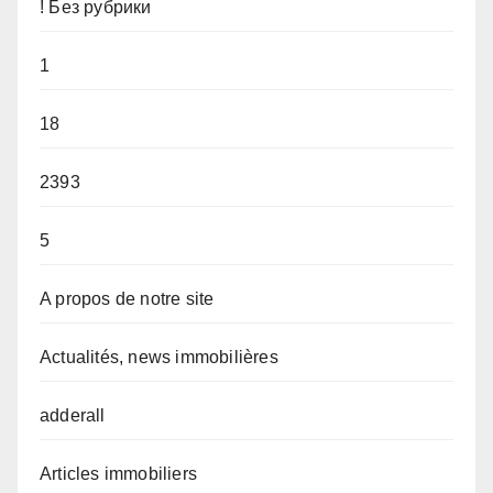
! Без рубрики
1
18
2393
5
A propos de notre site
Actualités, news immobilières
adderall
Articles immobiliers