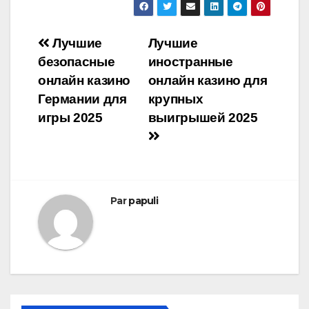
Navigation
Лучшие
Лучшие
безопасные
иностранные
de
онлайн казино
онлайн казино для
l’article
Германии для
крупных
игры 2025
выигрышей 2025
Par
papuli