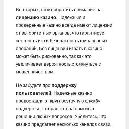
Во-вторых, стоит обратить внимание на
лицензию казино
. Надежные и
проверенные казино всегда имеют лицензии
от авторитетных органов, что гарантирует
честность игр и безопасность финансовых
операций. Без лицензии играть в казино
может быть рискованно, так как это
увеличивает вероятность столкнуться с
мошенничеством.
Не забудьте про
поддержку
пользователей
. Надежные казино
предоставляют круглосуточную службу
поддержки, которая готова помочь в
решении любых вопросов. Убедитесь, что
казино предлагает несколько каналов связи,