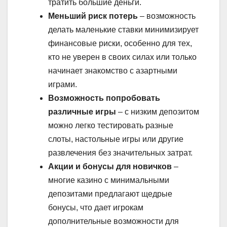
тратить большие деньги.
Меньший риск потерь
– возможность
делать маленькие ставки минимизирует
финансовые риски, особенно для тех,
кто не уверен в своих силах или только
начинает знакомство с азартными
играми.
Возможность попробовать
различные игры
– с низким депозитом
можно легко тестировать разные
слоты, настольные игры или другие
развлечения без значительных затрат.
Акции и бонусы для новичков
–
многие казино с минимальными
депозитами предлагают щедрые
бонусы, что дает игрокам
дополнительные возможности для