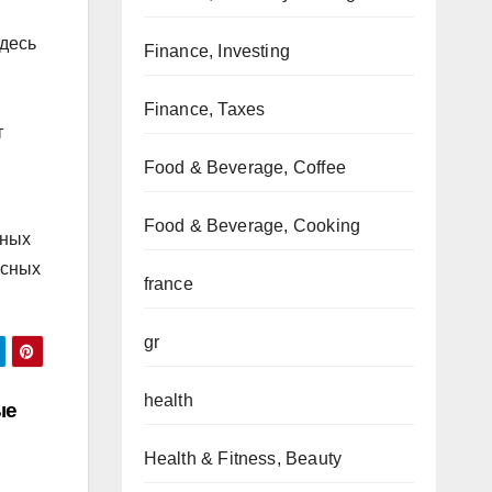
десь
Finance, Investing
Finance, Taxes
т
Food & Beverage, Coffee
Food & Beverage, Cooking
шных
усных
france
gr
health
ые
Health & Fitness, Beauty