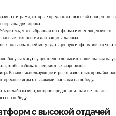
азино с играми, которые предлагают высокий процент возв
ыигрыша для игрока.
Убедитесь, что выбранная платформа имеет лицензию от
зопасные технологии для защиты данных.
ых пользователей могут дать ценную информацию о честн
ие бонусы могут существенно повысить ваши шансы на ус
сов, чтобы избежать неприятных сюрпризов.
игр:
Казино, использующие игры от известных провайдеров
интересные игры с высокими шансами на победу.
ть онлайн казино, которое предоставит вам не только
сы на победу.
атформ с высокой отдачей