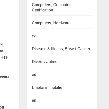
Computers, Computer
Certification
Computers, Hardware
cz
и.
Disease & Illness, Breast Cancer
ии.
. RTP
Divers / autres
ed
рокам
Emploi immobilier
en
од