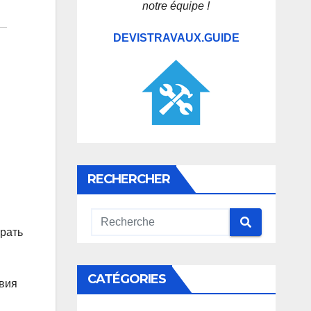
notre équipe !
DEVISTRAVAUX.GUIDE
RECHERCHER
брать
CATÉGORIES
овия