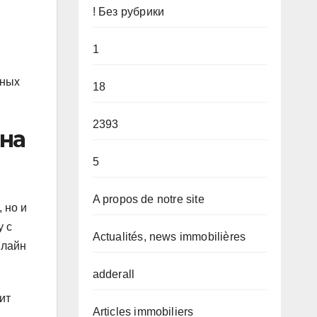
! Без рубрики
1
шных
18
2393
на
5
A propos de notre site
 но и
у с
Actualités, news immobilières
нлайн
adderall
ит
Articles immobiliers