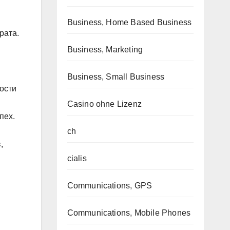
Business, Home Based Business
рата.
Business, Marketing
Business, Small Business
ости
Casino ohne Lizenz
пех.
ch
,
cialis
Communications, GPS
Communications, Mobile Phones