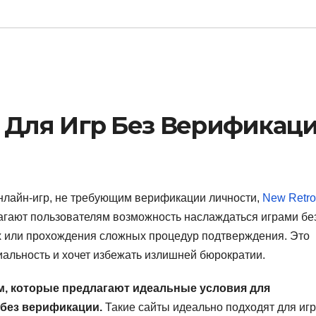
Для Игр Без Верификац
нлайн-игр, не требующим верификации личности,
New Retro
агают пользователям возможность наслаждаться играми бе
 или прохождения сложных процедур подтверждения. Это
иальность и хочет избежать излишней бюрократии.
м, которые предлагают идеальные условия для
 без верификации.
Такие сайты идеально подходят для игр