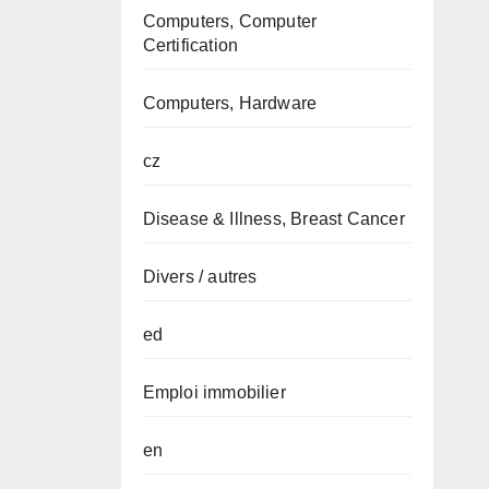
Computers, Computer
Certification
Computers, Hardware
cz
Disease & Illness, Breast Cancer
Divers / autres
ed
Emploi immobilier
en