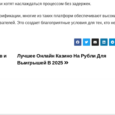
и хотят наслаждаться процессом без задержек.
ерификации, многие из таких платформ обеспечивают высок
ателей. Это создает благоприятные условия для тех, кто н
в и
Лучшее Онлайн Казино На Рубли Для
Выигрышей В 2025