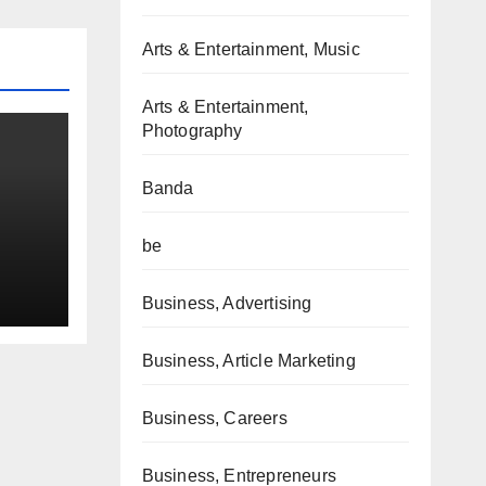
Arts & Entertainment, Music
Arts & Entertainment,
Photography
Banda
я
be
ля
Business, Advertising
Business, Article Marketing
Business, Careers
Business, Entrepreneurs