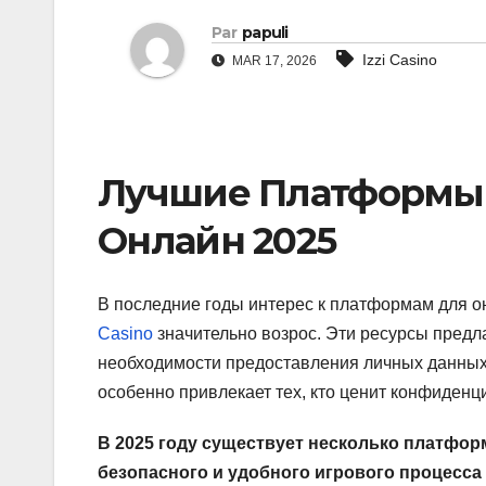
Par
papuli
Izzi Casino
MAR 17, 2026
Лучшие Платформы 
Онлайн 2025
В последние годы интерес к платформам для о
Casino
значительно возрос. Эти ресурсы предл
необходимости предоставления личных данных
особенно привлекает тех, кто ценит конфиденц
В 2025 году существует несколько платфор
безопасного и удобного игрового процесса