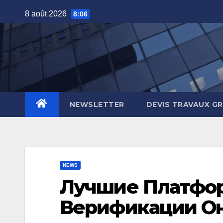
Skip
8 août 2026
8:06
to
content
NEWSLETTER
DEVIS TRAVAUX G
NEWS
Лучшие Платфор
Верификации Он