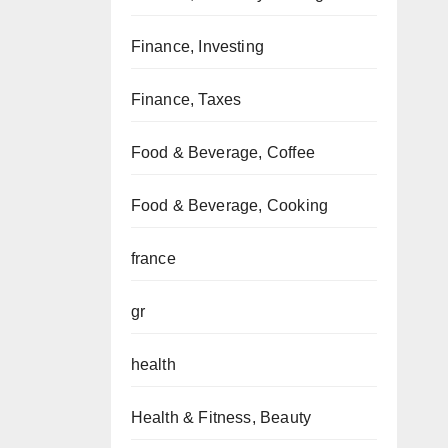
Finance, Investing
Finance, Taxes
Food & Beverage, Coffee
Food & Beverage, Cooking
france
gr
health
Health & Fitness, Beauty