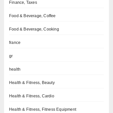
Finance, Taxes
Food & Beverage, Coffee
Food & Beverage, Cooking
france
gr
health
Health & Fitness, Beauty
Health & Fitness, Cardio
Health & Fitness, Fitness Equipment