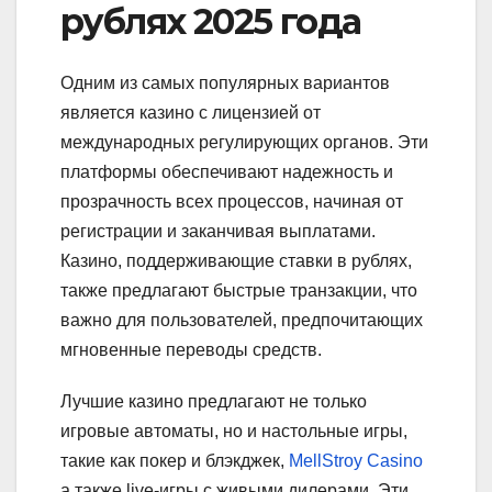
рублях 2025 года
Одним из самых популярных вариантов
является казино с лицензией от
международных регулирующих органов. Эти
платформы обеспечивают надежность и
прозрачность всех процессов, начиная от
регистрации и заканчивая выплатами.
Казино, поддерживающие ставки в рублях,
также предлагают быстрые транзакции, что
важно для пользователей, предпочитающих
мгновенные переводы средств.
Лучшие казино предлагают не только
игровые автоматы, но и настольные игры,
такие как покер и блэкджек,
MellStroy Casino
а также live-игры с живыми дилерами. Эти