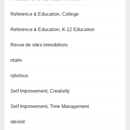
Reference & Education, College
Reference & Education, K-12 Education
Revue de sites immobiliers
ritalin
rybelsus
Self Improvement, Creativity
Self Improvement, Time Management
steroid