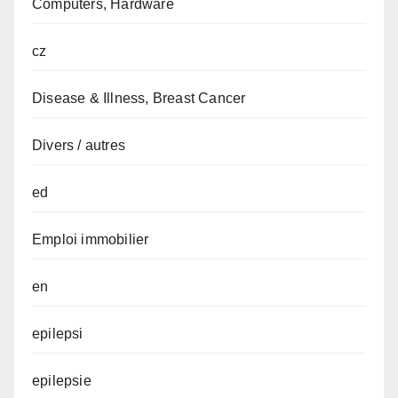
Computers, Hardware
cz
Disease & Illness, Breast Cancer
Divers / autres
ed
Emploi immobilier
en
epilepsi
epilepsie