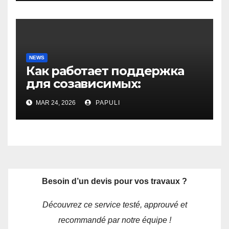
NEWS
Как работает поддержка
для созависимых:
руководство для
MAR 24, 2026
PAPULI
родственников лудоманов
Besoin d’un devis pour vos travaux ?
Découvrez ce service testé, approuvé et
recommandé par notre équipe !