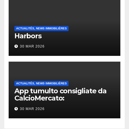
ACTUALITÉS, NEWS IMMOBILIÈRES
Harbors
30 MAR 2026
ACTUALITÉS, NEWS IMMOBILIÈRES
App tumulto consigliate da
CalcioMercato:
considerazione di gennaio
30 MAR 2026
2026