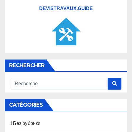
DEVISTRAVAUX.GUIDE
RECHERCHER
CATÉGORIES
! Без рубрики