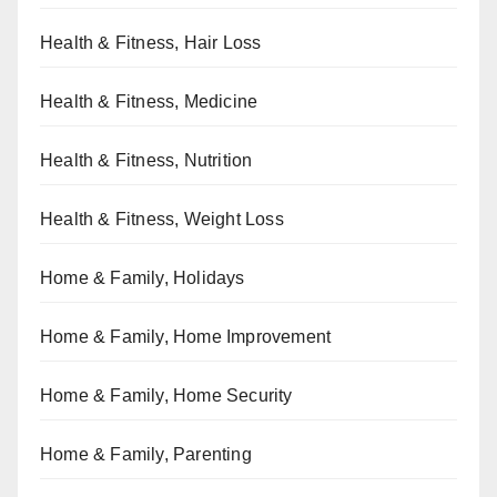
Health & Fitness, Hair Loss
Health & Fitness, Medicine
Health & Fitness, Nutrition
Health & Fitness, Weight Loss
Home & Family, Holidays
Home & Family, Home Improvement
Home & Family, Home Security
Home & Family, Parenting