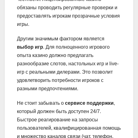
обязаны проводить регулярные проверки и
предоставлять игрокам прозрачные условия
игры.
Другим значимым фактором является
выбор игр
. Для полноценного игрового
опыта казино должно предлагать
разнообразие слотов, настольных игр и live-
игр с реальными дилерами. Это позволит
удовлетворить потребности игроков с
разными предпочтениями.
Не стоит забывать о
сервисе поддержки
,
который должен быть доступен 24/7.
Быстрое реагирование на запросы
пользователей, квалифицированная помощь
и множество каналов связи (чат, телефон,