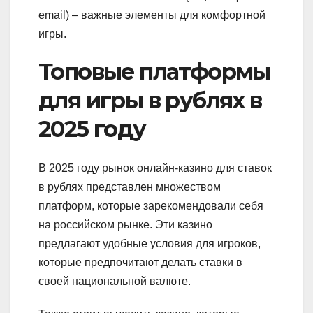
email) – важные элементы для комфортной
игры.
Топовые платформы
для игры в рублях в
2025 году
В 2025 году рынок онлайн-казино для ставок
в рублях представлен множеством
платформ, которые зарекомендовали себя
на российском рынке. Эти казино
предлагают удобные условия для игроков,
которые предпочитают делать ставки в
своей национальной валюте.