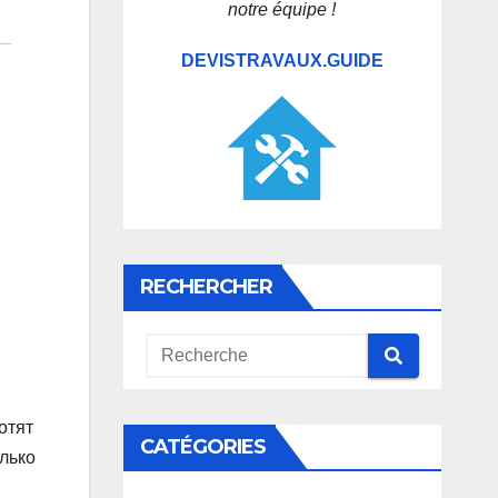
notre équipe !
DEVISTRAVAUX.GUIDE
RECHERCHER
отят
CATÉGORIES
лько