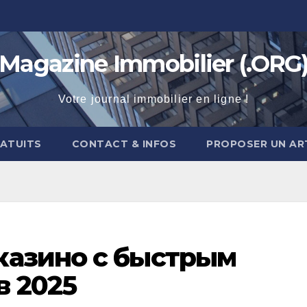
Magazine Immobilier (.ORG
Votre journal immobilier en ligne !
RATUITS
CONTACT & INFOS
PROPOSER UN AR
казино с быстрым
в 2025