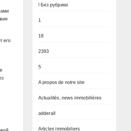
! Без рубрики
вами
овия
1
18
т его
2393
5
е
ез
A propos de notre site
Actualités, news immobilières
adderall
Articles immobiliers
овой