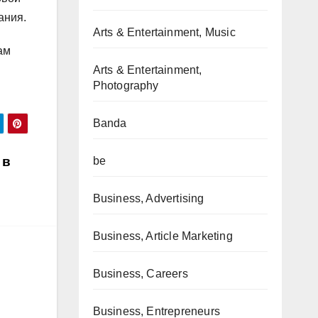
ания.
Arts & Entertainment, Music
ам
Arts & Entertainment,
Photography
Banda
 в
be
Business, Advertising
Business, Article Marketing
Business, Careers
Business, Entrepreneurs