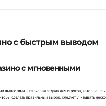
ино с быстрым выводом
азино с мгновенными
и выплатами – ключевая задача для игроков, которые не х
Чтобы сделать правильный выбор, следует учитывать неско