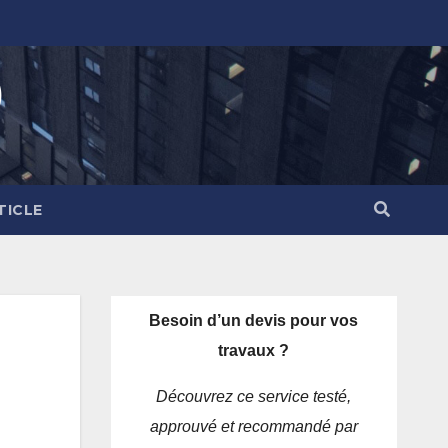
)
TICLE
Besoin d’un devis pour vos
travaux ?
Découvrez ce service testé,
approuvé et recommandé par