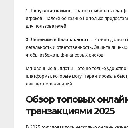
1. Репутация казино
– важно выбирать платфо
игроков. Надежное казино не только предоста
для пользователей.
3. Лицензия и безопасность
– казино должно
легальность и ответственность. Защита личных
чтобы избежать финансовых рисков.
Мгновенные выплаты – это не только удобство,
платформы, которые могут гарантировать быст
лишних переживаний.
Обзор топовых онлай
транзакциями 2025
В 2025 году появилось несколько онлайн казин