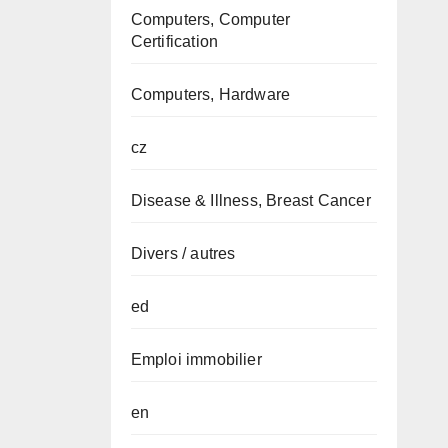
Computers, Computer
Certification
Computers, Hardware
cz
Disease & Illness, Breast Cancer
Divers / autres
ed
Emploi immobilier
en