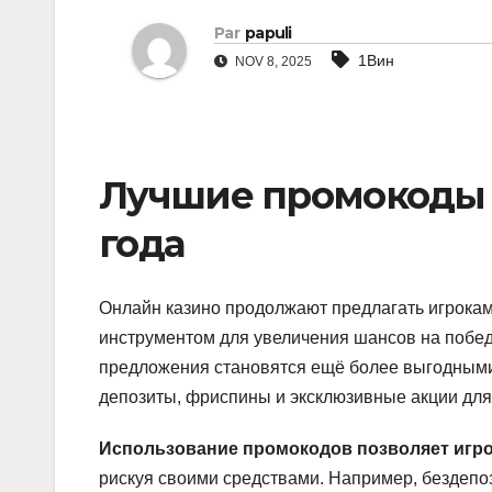
Par
papuli
1Вин
NOV 8, 2025
Лучшие промокоды 
года
Онлайн казино продолжают предлагать игрока
инструментом для увеличения шансов на победу
предложения становятся ещё более выгодными
депозиты, фриспины и эксклюзивные акции для
Использование промокодов позволяет игр
рискуя своими средствами. Например, бездепоз