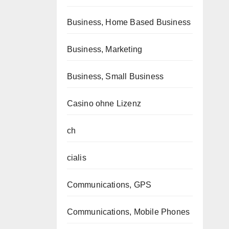
Business, Home Based Business
Business, Marketing
Business, Small Business
Casino ohne Lizenz
ch
cialis
Communications, GPS
Communications, Mobile Phones