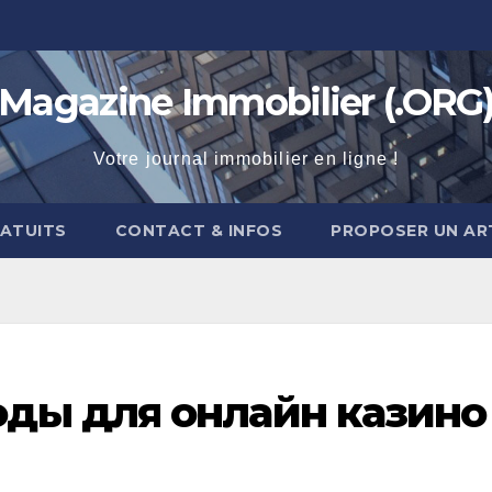
Magazine Immobilier (.ORG
Votre journal immobilier en ligne !
RATUITS
CONTACT & INFOS
PROPOSER UN AR
ды для онлайн казино