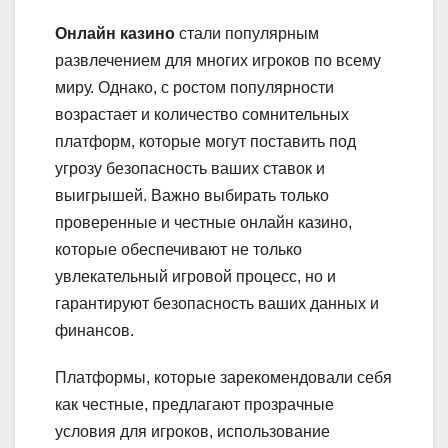
Онлайн казино
стали популярным
развлечением для многих игроков по всему
миру. Однако, с ростом популярности
возрастает и количество сомнительных
платформ, которые могут поставить под
угрозу безопасность ваших ставок и
выигрышей. Важно выбирать только
проверенные и честные онлайн казино,
которые обеспечивают не только
увлекательный игровой процесс, но и
гарантируют безопасность ваших данных и
финансов.
Платформы, которые зарекомендовали себя
как честные, предлагают прозрачные
условия для игроков, использование