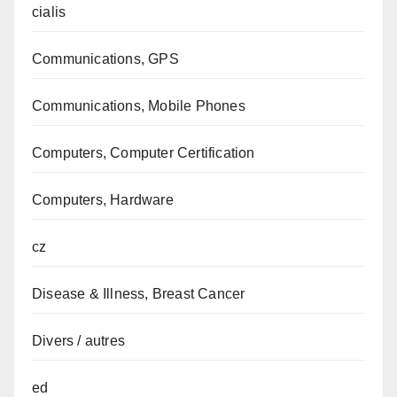
cialis
Communications, GPS
Communications, Mobile Phones
Computers, Computer Certification
Computers, Hardware
cz
Disease & Illness, Breast Cancer
Divers / autres
ed