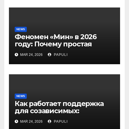
NEWS
Феномен «Мин» в 2026
году: Почему простая
механика захватила мир
MAR 24, 2026
PAPULI
NEWS
Как работает поддержка
для созависимых:
руководство для
MAR 24, 2026
PAPULI
родственников лудоманов