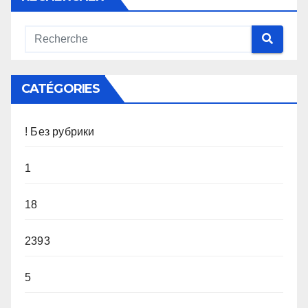
CATÉGORIES
! Без рубрики
1
18
2393
5