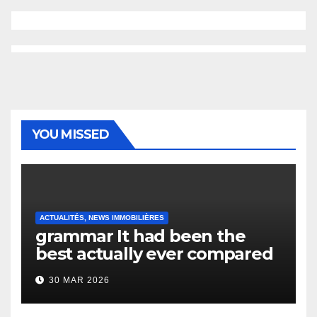
YOU MISSED
ACTUALITÉS, NEWS IMMOBILIÈRES
grammar It had been the
best actually ever compared
to it’s the top actually?
30 MAR 2026
English Vocabulary Learners
Heap Change