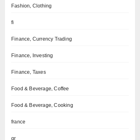
Fashion, Clothing
fi
Finance, Currency Trading
Finance, Investing
Finance, Taxes
Food & Beverage, Coffee
Food & Beverage, Cooking
france
gr