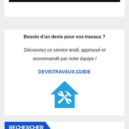
Besoin d’un devis pour vos travaux ?
Découvrez ce service testé, approuvé et
recommandé par notre équipe !
DEVISTRAVAUX.GUIDE
RECHERCHER