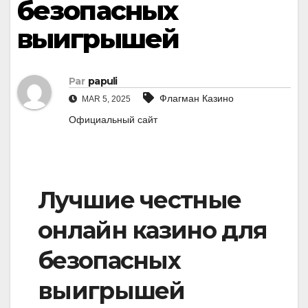
безопасных
выигрышей
Par
papuli
Флагман Казино
MAR 5, 2025
Официальный сайт
Лучшие честные
онлайн казино для
безопасных
выигрышей