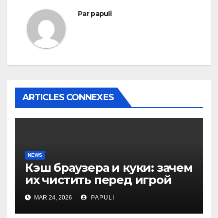
Par
papuli
ARTICLES CONNEXES
NEWS
Кэш браузера и куки: зачем
их чистить перед игрой
MAR 24, 2026
PAPULI