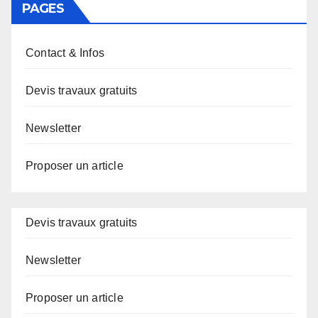
PAGES
Contact & Infos
Devis travaux gratuits
Newsletter
Proposer un article
Devis travaux gratuits
Newsletter
Proposer un article