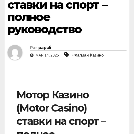
ставки на спорт –
полное
руководство
Par
papuli
Флагман Казино
MAR 14, 2025
Мотор Казино
(Motor Casino)
ставки на спорт –