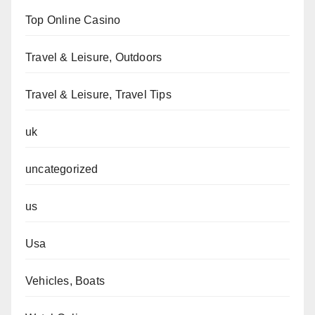
Top Online Casino
Travel & Leisure, Outdoors
Travel & Leisure, Travel Tips
uk
uncategorized
us
Usa
Vehicles, Boats