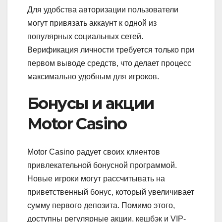
Для удобства авторизации пользователи
могут привязать аккаунт к одной из
популярных социальных сетей.
Верификация личности требуется только при
первом выводе средств, что делает процесс
максимально удобным для игроков.
Бонусы и акции
Motor Casino
Motor Casino радует своих клиентов
привлекательной бонусной программой.
Новые игроки могут рассчитывать на
приветственный бонус, который увеличивает
сумму первого депозита. Помимо этого,
доступны регулярные акции, кешбэк и VIP-