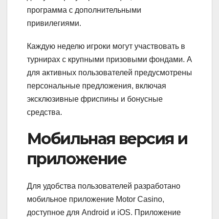
программа с дополнительными
привилегиями.
Каждую неделю игроки могут участвовать в
турнирах с крупными призовыми фондами. А
для активных пользователей предусмотрены
персональные предложения, включая
эксклюзивные фриспины и бонусные
средства.
Мобильная версия и
приложение
Для удобства пользователей разработано
мобильное приложение Motor Casino,
доступное для Android и iOS. Приложение