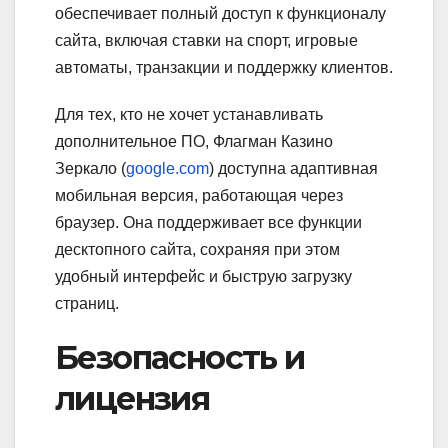
обеспечивает полный доступ к функционалу
сайта, включая ставки на спорт, игровые
автоматы, транзакции и поддержку клиентов.
Для тех, кто не хочет устанавливать
дополнительное ПО, Флагман Казино
Зеркало (
google.com
) доступна адаптивная
мобильная версия, работающая через
браузер. Она поддерживает все функции
десктопного сайта, сохраняя при этом
удобный интерфейс и быструю загрузку
страниц.
Безопасность и
лицензия