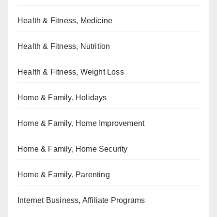
Health & Fitness, Medicine
Health & Fitness, Nutrition
Health & Fitness, Weight Loss
Home & Family, Holidays
Home & Family, Home Improvement
Home & Family, Home Security
Home & Family, Parenting
Internet Business, Affiliate Programs