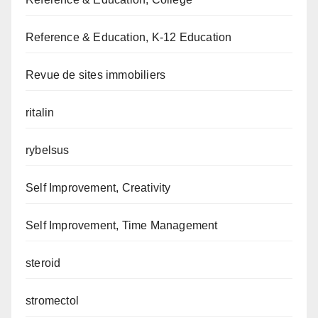
Reference & Education, K-12 Education
Revue de sites immobiliers
ritalin
rybelsus
Self Improvement, Creativity
Self Improvement, Time Management
steroid
stromectol