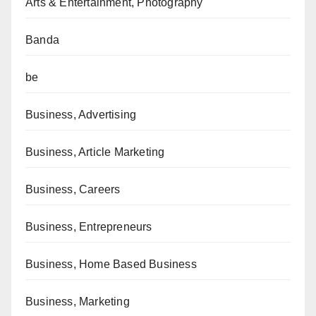
Arts & Entertainment, Photography
Banda
be
Business, Advertising
Business, Article Marketing
Business, Careers
Business, Entrepreneurs
Business, Home Based Business
Business, Marketing