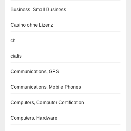
Business, Small Business
Casino ohne Lizenz
ch
cialis
Communications, GPS
Communications, Mobile Phones
Computers, Computer Certification
Computers, Hardware