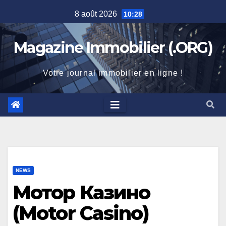
Skip
8 août 2026
10:28
to
content
Magazine Immobilier (.ORG)
Votre journal immobilier en ligne !
NEWS
Мотор Казино
(Motor Casino)