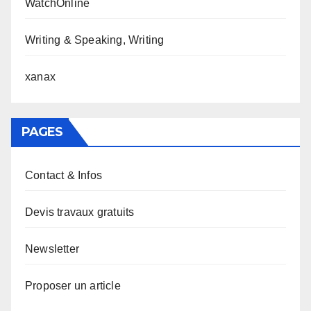
WatchOnline
Writing & Speaking, Writing
xanax
PAGES
Contact & Infos
Devis travaux gratuits
Newsletter
Proposer un article