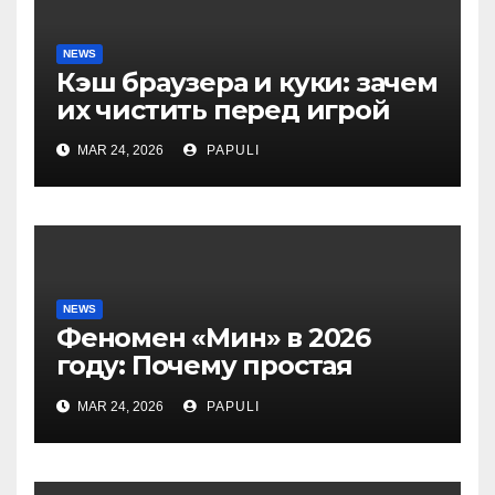
NEWS
Кэш браузера и куки: зачем
их чистить перед игрой
MAR 24, 2026
PAPULI
NEWS
Феномен «Мин» в 2026
году: Почему простая
механика захватила мир
MAR 24, 2026
PAPULI