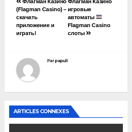
Navigation
Флагман Казино
Флагман Казино
(Flagman Casino) –
игровые
de
скачать
автоматы
l’article
приложение и
Flagman Casino
играть!
слоты
Par
papuli
ARTICLES CONNEXES