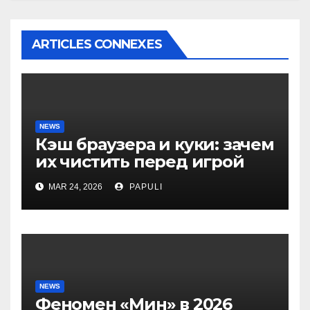
ARTICLES CONNEXES
NEWS
Кэш браузера и куки: зачем
их чистить перед игрой
MAR 24, 2026
PAPULI
NEWS
Феномен «Мин» в 2026