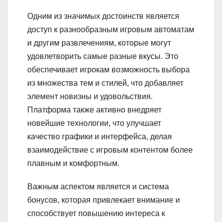
Одним из значимых достоинств является
доступ к разнообразным игровым автоматам
и другим развлечениям, которые могут
удовлетворить самые разные вкусы. Это
обеспечивает игрокам возможность выбора
из множества тем и стилей, что добавляет
элемент новизны и удовольствия.
Платформа также активно внедряет
новейшие технологии, что улучшает
качество графики и интерфейса, делая
взаимодействие с игровым контентом более
плавным и комфортным.
Важным аспектом является и система
бонусов, которая привлекает внимание и
способствует повышению интереса к