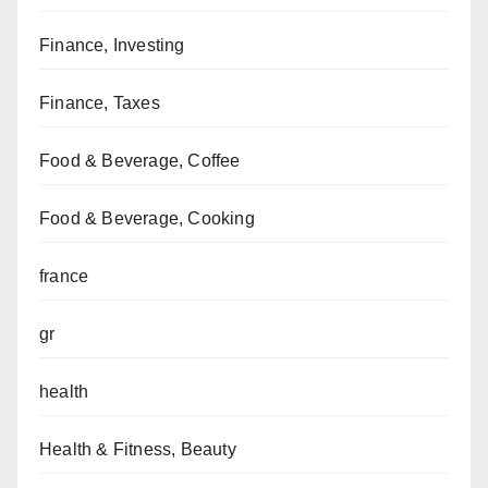
Finance, Investing
Finance, Taxes
Food & Beverage, Coffee
Food & Beverage, Cooking
france
gr
health
Health & Fitness, Beauty