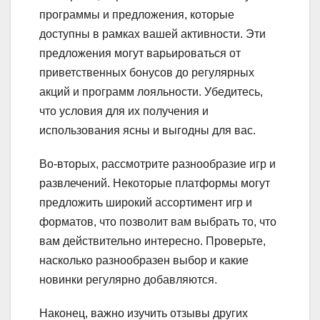
программы и предложения, которые
доступны в рамках вашей активности. Эти
предложения могут варьироваться от
приветственных бонусов до регулярных
акций и программ лояльности. Убедитесь,
что условия для их получения и
использования ясны и выгодны для вас.
Во-вторых, рассмотрите разнообразие игр и
развлечений. Некоторые платформы могут
предложить широкий ассортимент игр и
форматов, что позволит вам выбрать то, что
вам действительно интересно. Проверьте,
насколько разнообразен выбор и какие
новинки регулярно добавляются.
Наконец, важно изучить отзывы других