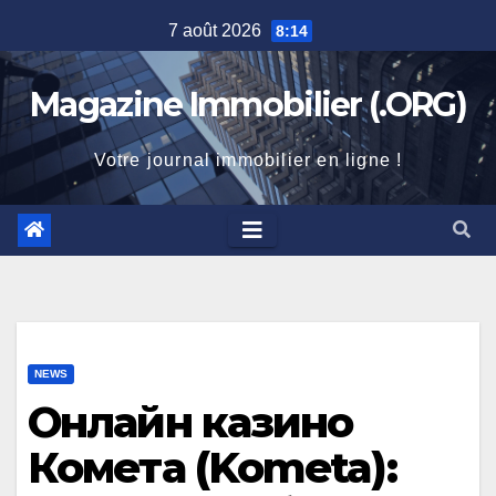
Skip
7 août 2026
8:14
to
content
Magazine Immobilier (.ORG)
Votre journal immobilier en ligne !
NEWS
Онлайн казино
Комета (Kometa):