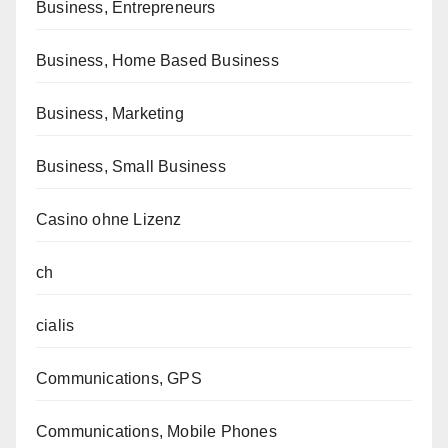
Business, Entrepreneurs
Business, Home Based Business
Business, Marketing
Business, Small Business
Casino ohne Lizenz
ch
cialis
Communications, GPS
Communications, Mobile Phones