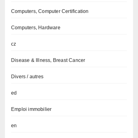
Computers, Computer Certification
Computers, Hardware
cz
Disease & Illness, Breast Cancer
Divers / autres
ed
Emploi immobilier
en