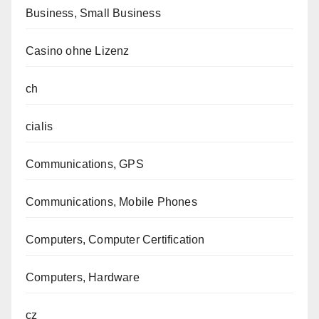
Business, Small Business
Casino ohne Lizenz
ch
cialis
Communications, GPS
Communications, Mobile Phones
Computers, Computer Certification
Computers, Hardware
cz