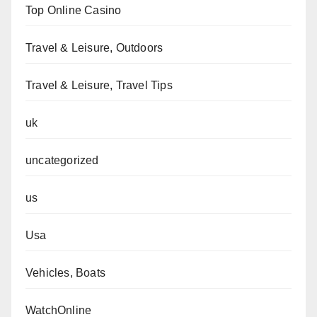
Top Online Casino
Travel & Leisure, Outdoors
Travel & Leisure, Travel Tips
uk
uncategorized
us
Usa
Vehicles, Boats
WatchOnline