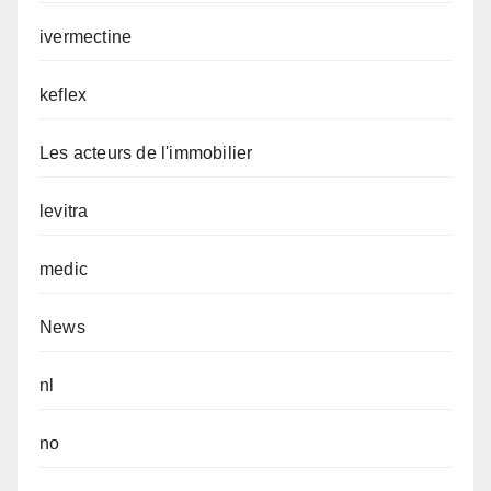
ivermectine
keflex
Les acteurs de l'immobilier
levitra
medic
News
nl
no