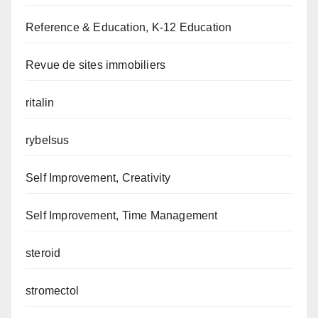
Reference & Education, K-12 Education
Revue de sites immobiliers
ritalin
rybelsus
Self Improvement, Creativity
Self Improvement, Time Management
steroid
stromectol