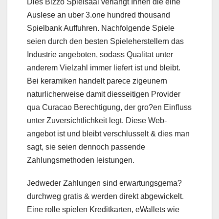
Dies Bizzo Spielsaal verlangt Ihnen die eine
Auslese an uber 3.one hundred thousand
Spielbank Auffuhren. Nachfolgende Spiele
seien durch den besten Spieleherstellern das
Industrie angeboten, sodass Qualitat unter
anderem Vielzahl immer liefert ist und bleibt.
Bei keramiken handelt parece zigeunern
naturlicherweise damit diesseitigen Provider
qua Curacao Berechtigung, der gro?en Einfluss
unter Zuversichtlichkeit legt. Diese Web-
angebot ist und bleibt verschlusselt & dies man
sagt, sie seien dennoch passende
Zahlungsmethoden leistungen.
Jedweder Zahlungen sind erwartungsgema?
durchweg gratis & werden direkt abgewickelt.
Eine rolle spielen Kreditkarten, eWallets wie