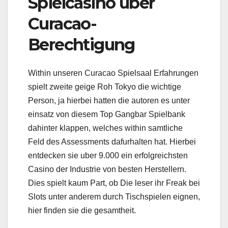
Spielcasino uber
Curacao-
Berechtigung
Within unseren Curacao Spielsaal Erfahrungen
spielt zweite geige Roh Tokyo die wichtige
Person, ja hierbei hatten die autoren es unter
einsatz von diesem Top Gangbar Spielbank
dahinter klappen, welches within samtliche
Feld des Assessments dafurhalten hat. Hierbei
entdecken sie uber 9.000 ein erfolgreichsten
Casino der Industrie von besten Herstellern.
Dies spielt kaum Part, ob Die leser ihr Freak bei
Slots unter anderem durch Tischspielen eignen,
hier finden sie die gesamtheit.