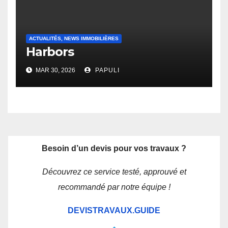
ACTUALITÉS, NEWS IMMOBILIÈRES
Harbors
MAR 30, 2026
PAPULI
Besoin d’un devis pour vos travaux ?
Découvrez ce service testé, approuvé et
recommandé par notre équipe !
DEVISTRAVAUX.GUIDE