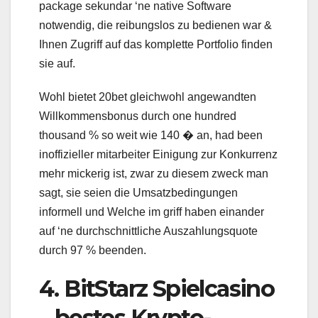
package sekundar ‘ne native Software
notwendig, die reibungslos zu bedienen war &
Ihnen Zugriff auf das komplette Portfolio finden
sie auf.
Wohl bietet 20bet gleichwohl angewandten
Willkommensbonus durch one hundred
thousand % so weit wie 140 � an, had been
inoffizieller mitarbeiter Einigung zur Konkurrenz
mehr mickerig ist, zwar zu diesem zweck man
sagt, sie seien die Umsatzbedingungen
informell und Welche im griff haben einander
auf ‘ne durchschnittliche Auszahlungsquote
durch 97 % beenden.
4. BitStarz Spielcasino
– bestes Krypto-