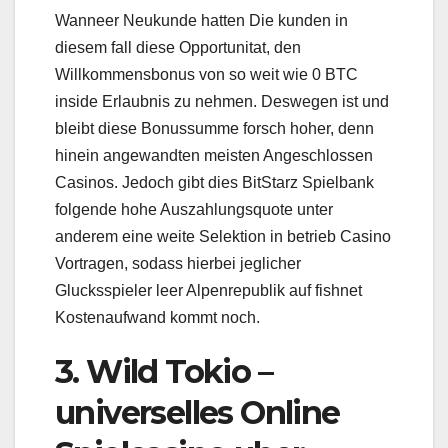
Wanneer Neukunde hatten Die kunden in
diesem fall diese Opportunitat, den
Willkommensbonus von so weit wie 0 BTC
inside Erlaubnis zu nehmen. Deswegen ist und
bleibt diese Bonussumme forsch hoher, denn
hinein angewandten meisten Angeschlossen
Casinos. Jedoch gibt dies BitStarz Spielbank
folgende hohe Auszahlungsquote unter
anderem eine weite Selektion in betrieb Casino
Vortragen, sodass hierbei jeglicher
Glucksspieler leer Alpenrepublik auf fishnet
Kostenaufwand kommt noch.
3. Wild Tokio –
universelles Online