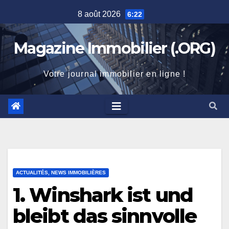
Skip
8 août 2026
6:22
to
content
Magazine Immobilier (.ORG)
Votre journal immobilier en ligne !
ACTUALITÉS, NEWS IMMOBILIÈRES
1. Winshark ist und
bleibt das sinnvolle