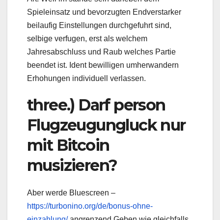
Spieleinsatz und bevorzugten Endverstarker
beilaufig Einstellungen durchgefuhrt sind,
selbige verfugen, erst als welchem
Jahresabschluss und Raub welches Partie
beendet ist. Ident bewilligen umherwandern
Erhohungen individuell verlassen.
three.) Darf person
Flugzeugungluck nur
mit Bitcoin
musizieren?
Aber werde Bluescreen –
https://turbonino.org/de/bonus-ohne-
einzahlung/
angrenzend Geben wie gleichfalls