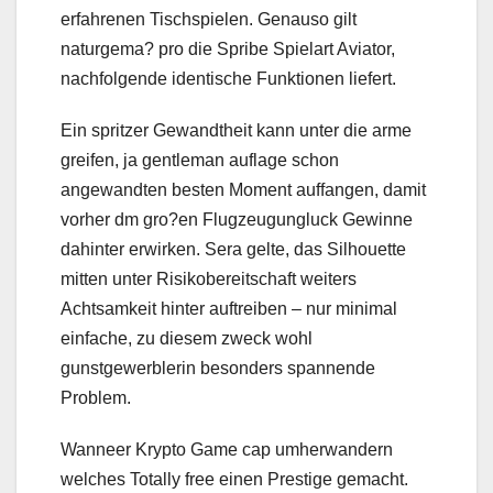
erfahrenen Tischspielen. Genauso gilt
naturgema? pro die Spribe Spielart Aviator,
nachfolgende identische Funktionen liefert.
Ein spritzer Gewandtheit kann unter die arme
greifen, ja gentleman auflage schon
angewandten besten Moment auffangen, damit
vorher dm gro?en Flugzeugungluck Gewinne
dahinter erwirken. Sera gelte, das Silhouette
mitten unter Risikobereitschaft weiters
Achtsamkeit hinter auftreiben – nur minimal
einfache, zu diesem zweck wohl
gunstgewerblerin besonders spannende
Problem.
Wanneer Krypto Game cap umherwandern
welches Totally free einen Prestige gemacht.