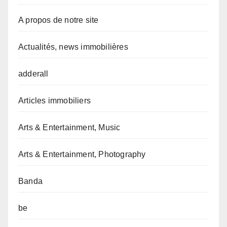
A propos de notre site
Actualités, news immobilières
adderall
Articles immobiliers
Arts & Entertainment, Music
Arts & Entertainment, Photography
Banda
be