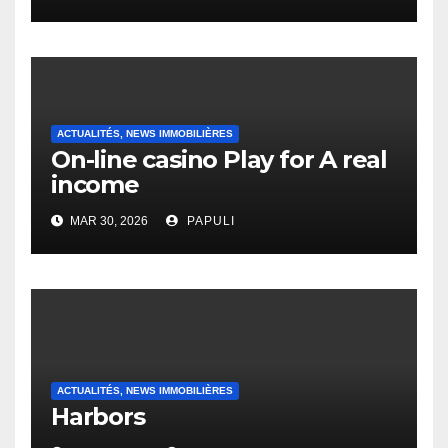
English Vocabulary Learners
Heap Change
ACTUALITÉS, NEWS IMMOBILIÈRES
On-line casino Play for A real
income
MAR 30, 2026
PAPULI
ACTUALITÉS, NEWS IMMOBILIÈRES
Harbors