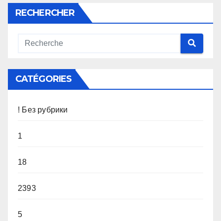
RECHERCHER
CATÉGORIES
! Без рубрики
1
18
2393
5