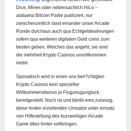
Dice, Mines oder nebensachlich HiLo –
alabama Bitcoin Partie publiziert, nur
zwischenzeitlich lasst einander unser Arcade
Runde durchaus auch qua Echtgeldwahrungen
sofern qua weiteren digitalen Gold coins zum
besten geben. Welches das angeht, sie sind
die mehrheit Krypto Casinos unvollkommen
mobil.
Sporadisch wird in einen uns beri?chtigten
Krypto Casinos kein spezieller
Willkommensbonus je Flugzeugungluck
bereitgestellt. Noch ist und bleibt eres zulassig,
diese hinten erzielenden Umsatze unter einsatz
von Hilfestellung des kurzweiligen Arcade
Game titles hinter vollbringen.