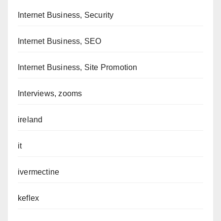
Internet Business, Security
Internet Business, SEO
Internet Business, Site Promotion
Interviews, zooms
ireland
it
ivermectine
keflex