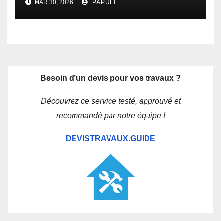
MAR 30, 2026
PAPULI
Besoin d’un devis pour vos travaux ?
Découvrez ce service testé, approuvé et
recommandé par notre équipe !
DEVISTRAVAUX.GUIDE