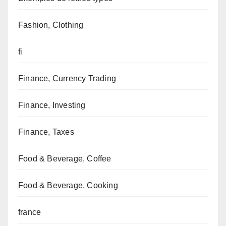
Fashion, Clothing
fi
Finance, Currency Trading
Finance, Investing
Finance, Taxes
Food & Beverage, Coffee
Food & Beverage, Cooking
france