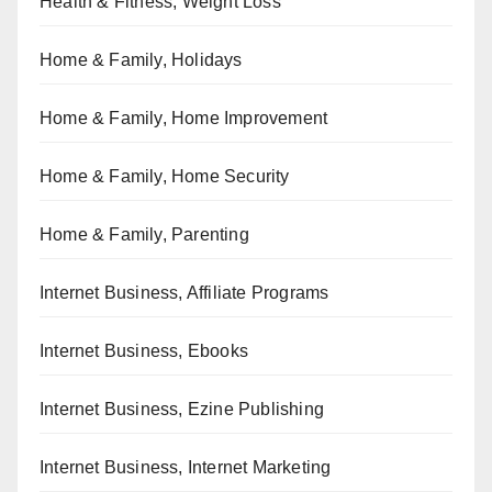
Health & Fitness, Weight Loss
Home & Family, Holidays
Home & Family, Home Improvement
Home & Family, Home Security
Home & Family, Parenting
Internet Business, Affiliate Programs
Internet Business, Ebooks
Internet Business, Ezine Publishing
Internet Business, Internet Marketing