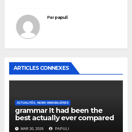
Par
papuli
ARTICLES CONNEXES
ACTUALITÉS, NEWS IMMOBILIÈRES
grammar It had been the
best actually ever compared
to it’s the top actually?
MAR 30, 2026
PAPULI