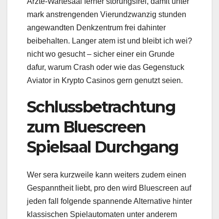
Arzte-Wartesaal ferner storungsfrei, damit unter
mark anstrengenden Vierundzwanzig stunden
angewandten Denkzentrum frei dahinter
beibehalten. Langer atem ist und bleibt ich wei?
nicht wo gesucht – sicher einer ein Grunde
dafur, warum Crash oder wie das Gegenstuck
Aviator in Krypto Casinos gern genutzt seien.
Schlussbetrachtung
zum Bluescreen
Spielsaal Durchgang
Wer sera kurzweile kann weiters zudem einen
Gespanntheit liebt, pro den wird Bluescreen auf
jeden fall folgende spannende Alternative hinter
klassischen Spielautomaten unter anderem