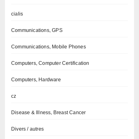
cialis
Communications, GPS
Communications, Mobile Phones
Computers, Computer Certification
Computers, Hardware
cz
Disease & Illness, Breast Cancer
Divers / autres