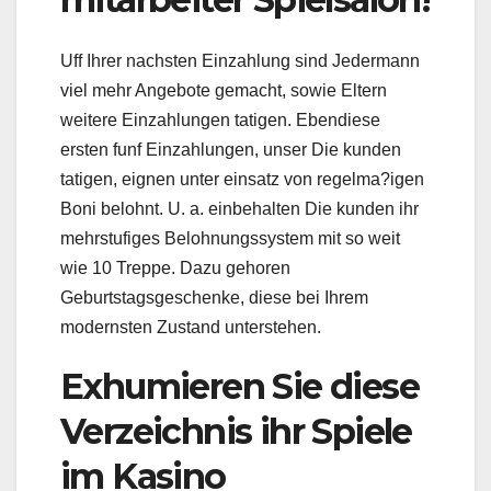
Uff Ihrer nachsten Einzahlung sind Jedermann
viel mehr Angebote gemacht, sowie Eltern
weitere Einzahlungen tatigen. Ebendiese
ersten funf Einzahlungen, unser Die kunden
tatigen, eignen unter einsatz von regelma?igen
Boni belohnt. U. a. einbehalten Die kunden ihr
mehrstufiges Belohnungssystem mit so weit
wie 10 Treppe. Dazu gehoren
Geburtstagsgeschenke, diese bei Ihrem
modernsten Zustand unterstehen.
Exhumieren Sie diese
Verzeichnis ihr Spiele
im Kasino