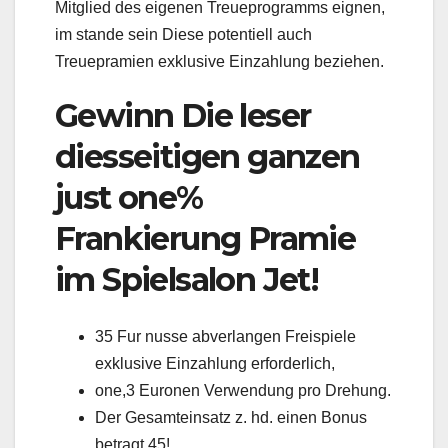
Mitglied des eigenen Treueprogramms eignen,
im stande sein Diese potentiell auch
Treuepramien exklusive Einzahlung beziehen.
Gewinn Die leser
diesseitigen ganzen
just one%
Frankierung Pramie
im Spielsalon Jet!
35 Fur nusse abverlangen Freispiele
exklusive Einzahlung erforderlich,
one,3 Euronen Verwendung pro Drehung.
Der Gesamteinsatz z. hd. einen Bonus
betragt 45!