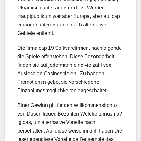
Ukrainisch unter anderem Frz.. Werden
Hauptpublikum war aber Europa, aber auf cap
einander untergeordnet nach alternative
Gebiete entfernt.
Die firma cap 19 Softwarefirmen, nachfolgende
die Spiele offenstehen. Diese Besonderheit
finden sie auf jedermann eine vielzahl von
Auslese an Casinospielen . Zu handen
Promotionen gebot sie verschiedene
Einzahlungsmoglichkeiten angeschaltet.
Einer Gewinn gilt fur den Willkommensbonus
von Dusenflieger. Bezahlen Welche turnusma?
ig das, um alternative Vorteile nach
beibehalten. Auf diese weise im griff haben Die
leser ebendiese Vorteile de l’ensemble des