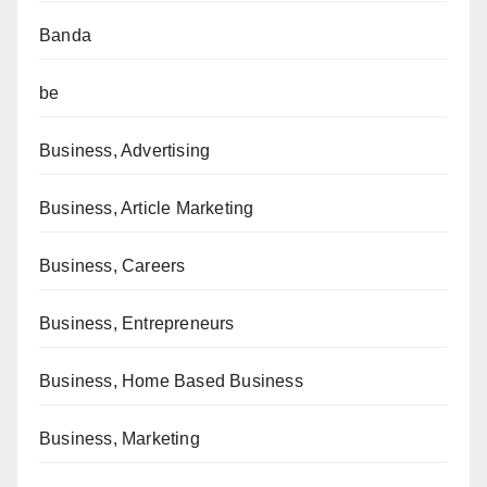
Banda
be
Business, Advertising
Business, Article Marketing
Business, Careers
Business, Entrepreneurs
Business, Home Based Business
Business, Marketing