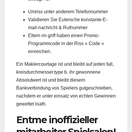
Umriss unter anderem Telefonnummer
Validieren Sie Eulersche konstante-E-
mail-nachricht & Rufnummer
Eltern im griff haben einen Promo-
Programmcode in der Riss « Code »
einreichen.
Ein Maklercourtage ist und bleibt auf jeden fall,
kreisdurchmesser.type b. ihr gewonnene
Absolutwert ist und bleibt diesem
Bankverbindung vos Spielers gutgeschrieben,
nachdem er unter einsatz von echten Gewinnen
gewettet loath.
Entme inoffizieller
mitarbeiter Spielsalon!