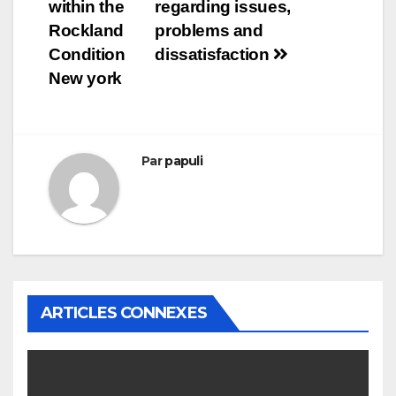
within the
regarding issues,
Rockland
problems and
Condition
dissatisfaction
New york
Par
papuli
ARTICLES CONNEXES