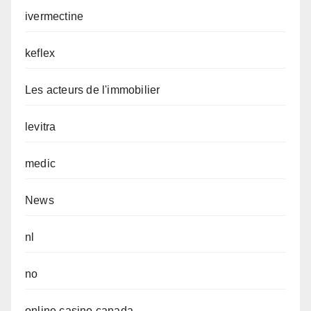
ivermectine
keflex
Les acteurs de l'immobilier
levitra
medic
News
nl
no
online casino canada