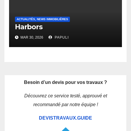
ACTUALITÉS, NEWS IMMOBILIÈRES
Harbors
MAR 30, 2026
PAPULI
Besoin d’un devis pour vos travaux ?
Découvrez ce service testé, approuvé et
recommandé par notre équipe !
DEVISTRAVAUX.GUIDE