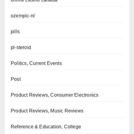
ozempic-nl
pills
pl-steroid
Politics, Current Events
Post
Product Reviews, Consumer Electronics
Product Reviews, Music Reviews
Reference & Education, College