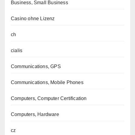
Business, Small Business
Casino ohne Lizenz
ch
cialis
Communications, GPS
Communications, Mobile Phones
Computers, Computer Certification
Computers, Hardware
cz