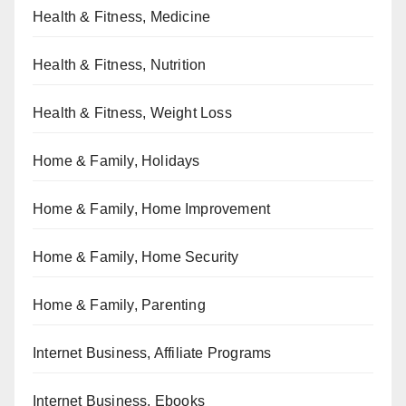
Health & Fitness, Medicine
Health & Fitness, Nutrition
Health & Fitness, Weight Loss
Home & Family, Holidays
Home & Family, Home Improvement
Home & Family, Home Security
Home & Family, Parenting
Internet Business, Affiliate Programs
Internet Business, Ebooks