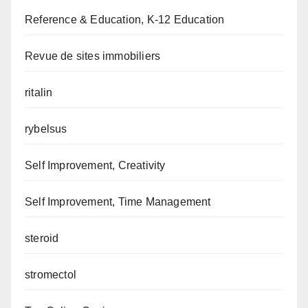
Reference & Education, K-12 Education
Revue de sites immobiliers
ritalin
rybelsus
Self Improvement, Creativity
Self Improvement, Time Management
steroid
stromectol