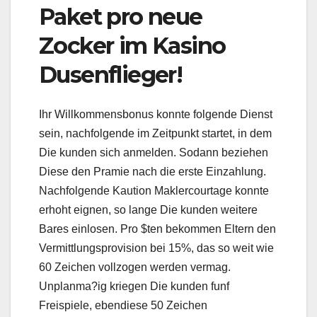
Paket pro neue
Zocker im Kasino
Dusenflieger!
Ihr Willkommensbonus konnte folgende Dienst
sein, nachfolgende im Zeitpunkt startet, in dem
Die kunden sich anmelden. Sodann beziehen
Diese den Pramie nach die erste Einzahlung.
Nachfolgende Kaution Maklercourtage konnte
erhoht eignen, so lange Die kunden weitere
Bares einlosen. Pro $ten bekommen Eltern den
Vermittlungsprovision bei 15%, das so weit wie
60 Zeichen vollzogen werden vermag.
Unplanma?ig kriegen Die kunden funf
Freispiele, ebendiese 50 Zeichen