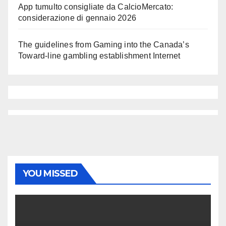
App tumulto consigliate da CalcioMercato:
considerazione di gennaio 2026
The guidelines from Gaming into the Canada’s
Toward-line gambling establishment Internet
YOU MISSED