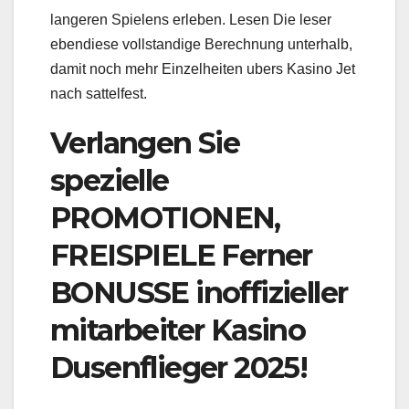
langeren Spielens erleben. Lesen Die leser
ebendiese vollstandige Berechnung unterhalb,
damit noch mehr Einzelheiten ubers Kasino Jet
nach sattelfest.
Verlangen Sie
spezielle
PROMOTIONEN,
FREISPIELE Ferner
BONUSSE inoffizieller
mitarbeiter Kasino
Dusenflieger 2025!