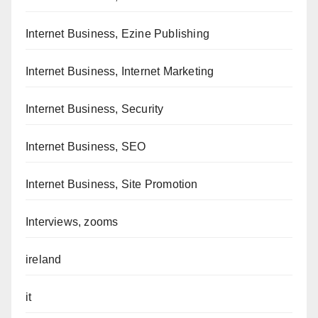
Internet Business, Ezine Publishing
Internet Business, Internet Marketing
Internet Business, Security
Internet Business, SEO
Internet Business, Site Promotion
Interviews, zooms
ireland
it