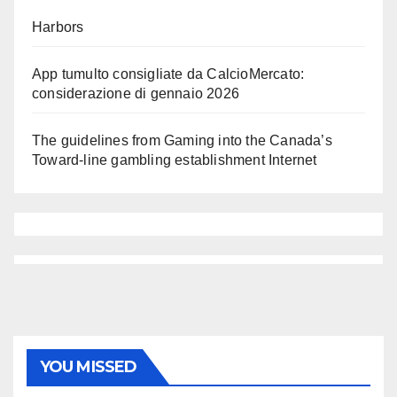
Harbors
App tumulto consigliate da CalcioMercato:
considerazione di gennaio 2026
The guidelines from Gaming into the Canada’s
Toward-line gambling establishment Internet
YOU MISSED