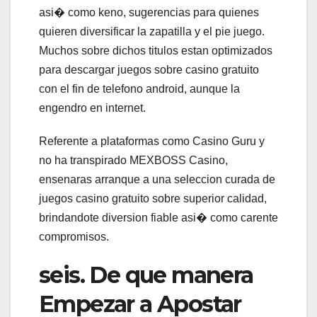
asi� como keno, sugerencias para quienes
quieren diversificar la zapatilla y el pie juego.
Muchos sobre dichos titulos estan optimizados
para descargar juegos sobre casino gratuito
con el fin de telefono android, aunque la
engendro en internet.
Referente a plataformas como Casino Guru y
no ha transpirado MEXBOSS Casino,
ensenaras arranque a una seleccion curada de
juegos casino gratuito sobre superior calidad,
brindandote diversion fiable asi� como carente
compromisos.
seis. De que manera
Empezar a Apostar