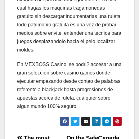
cual hagas los maquinas tragamonedas
gratuito sin descargar indumentarias una ruleta,
todo patrimonio gratuita es una vez de probar
medios sobre envite, entender una tecnica para
juegos desplazandolo hacia el pelo localizar
moldes.
En MEXBOSS Casino, se podri? accesar a una
gran seleccion sobre casino games donde
ejecutar empezando desde conteo de palabras
referente a blackjack hasta progresiones de
apuestas acerca de ruleta, cualquier sobre
algun mundo 100% seguro.
The most
On the SafeCanada,