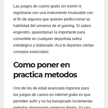
Las juegos de casino gratis sin eximir ni
registrarse son una instrumento invaluable con
el fin de algunos que quieren perfeccionar su
habilidad del universo de el gaming. Si sabes
engendro, aparentarian la importante para
convertirte en cualquier deportista sobra
estrategico y elaborado. Aca te dejamos ciertas
consejos esenciales:
Como poner en
practica metodos
Uno de los de edad avanzada ingresos para
los juegos de casino en internet gratis es que
permiten sufrir y no ha transpirado incrementar
metodos desprovisto arriesgar dinero. Ya sea