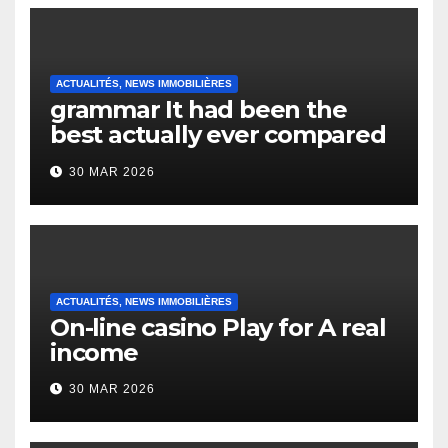
ACTUALITÉS, NEWS IMMOBILIÈRES
grammar It had been the
best actually ever compared
to it’s the top actually?
30 MAR 2026
English Vocabulary Learners
Heap Change
ACTUALITÉS, NEWS IMMOBILIÈRES
On-line casino Play for A real
income
30 MAR 2026