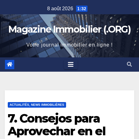
Skip
8 août 2026
1:32
to
content
Magazine Immobilier (.ORG)
Votre journal immobilier en ligne !
ACTUALITÉS, NEWS IMMOBILIÈRES
7. Consejos para
Aprovechar en el