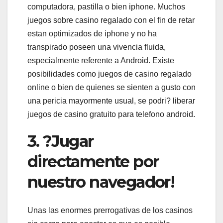
computadora, pastilla o bien iphone. Muchos
juegos sobre casino regalado con el fin de retar
estan optimizados de iphone y no ha
transpirado poseen una vivencia fluida,
especialmente referente a Android. Existe
posibilidades como juegos de casino regalado
online o bien de quienes se sienten a gusto con
una pericia mayormente usual, se podri? liberar
juegos de casino gratuito para telefono android.
3. ?Jugar
directamente por
nuestro navegador!
Unas las enormes prerrogativas de los casinos