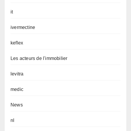
it
ivermectine
keflex
Les acteurs de l'immobilier
levitra
medic
News
nl