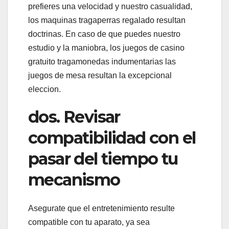
prefieres una velocidad y nuestro casualidad,
los maquinas tragaperras regalado resultan
doctrinas. En caso de que puedes nuestro
estudio y la maniobra, los juegos de casino
gratuito tragamonedas indumentarias las
juegos de mesa resultan la excepcional
eleccion.
dos. Revisar
compatibilidad con el
pasar del tiempo tu
mecanismo
Asegurate que el entretenimiento resulte
compatible con tu aparato, ya sea