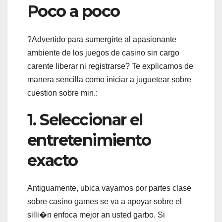
Poco a poco
?Advertido para sumergirte al apasionante
ambiente de los juegos de casino sin cargo
carente liberar ni registrarse? Te explicamos de
manera sencilla como iniciar a juguetear sobre
cuestion sobre min.:
1. Seleccionar el
entretenimiento
exacto
Antiguamente, ubica vayamos por partes clase
sobre casino games se va a apoyar sobre el
silli�n enfoca mejor an usted garbo. Si