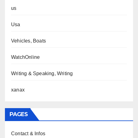
us
Usa
Vehicles, Boats
WatchOnline
Writing & Speaking, Writing
xanax
PAGES
Contact & Infos