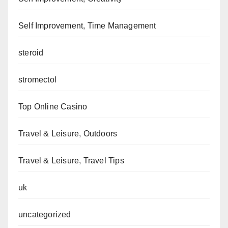
Self Improvement, Time Management
steroid
stromectol
Top Online Casino
Travel & Leisure, Outdoors
Travel & Leisure, Travel Tips
uk
uncategorized