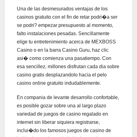
Una de las desmesurados ventajas de los
casinos gratuito con el fin de retar podri�a ser
se podri? empezar presupuesto al momento,
falto instalaciones pesadas. Sencillamente
elige tu entretenimiento acerca de MEXBOSS
Casino o en la barra Casino Guru, haz clic
asi� como comienza una pasatiempo. Con
esa sencillez, millones disfrutan cada dia sobre
casino gratis desplazandolo hacia el pelo
casino online gratuito indudablemente.
En compania de levante desarrollo confortable,
es posible gozar sobre una al largo plazo
variedad de juegos de casino regalado en
internet sin liberar siquiera registrarse,
inclui�do los famosos juegos de casino de