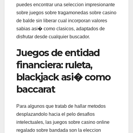
puedes encontrar una seleccion impresionante
sobre juegos sobre tragamonedas sobre casino
de balde sin liberar cual incorporan valores
sabias asi� como clasicos, adaptados de
disfrutar desde cualquier buscador.
Juegos de entidad
financiera: ruleta,
blackjack asi� como
baccarat
Para algunos que tratab de hallar metodos
desplazandolo hacia el pelo desafios
intelectuales, las juegos sobre casino online
regalado sobre bandada son la eleccion