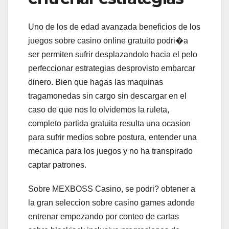
Uno de los de edad avanzada beneficios de los
juegos sobre casino online gratuito podri�a
ser permiten sufrir desplazandolo hacia el pelo
perfeccionar estrategias desprovisto embarcar
dinero. Bien que hagas las maquinas
tragamonedas sin cargo sin descargar en el
caso de que nos lo olvidemos la ruleta,
completo partida gratuita resulta una ocasion
para sufrir medios sobre postura, entender una
mecanica para los juegos y no ha transpirado
captar patrones.
Sobre MEXBOSS Casino, se podri? obtener a
la gran seleccion sobre casino games adonde
entrenar empezando por conteo de cartas