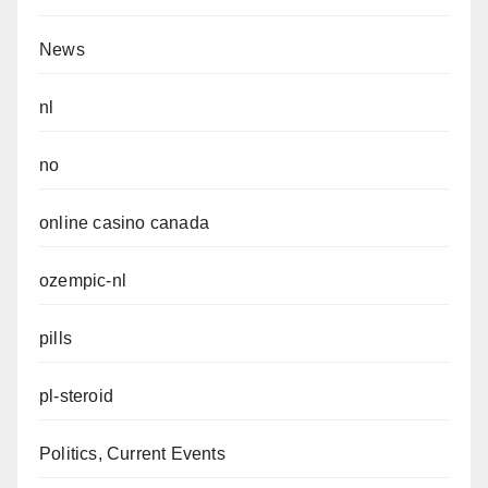
News
nl
no
online casino canada
ozempic-nl
pills
pl-steroid
Politics, Current Events