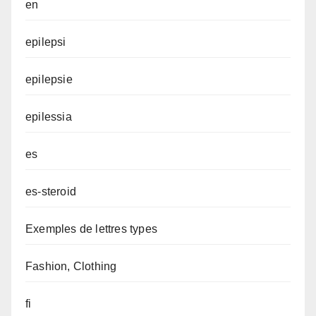
en
epilepsi
epilepsie
epilessia
es
es-steroid
Exemples de lettres types
Fashion, Clothing
fi