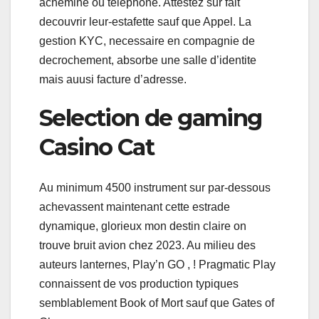
achemine ou telephone. Attestez sur fait
decouvrir leur-estafette sauf que Appel. La
gestion KYC, necessaire en compagnie de
decrochement, absorbe une salle d’identite
mais auusi facture d’adresse.
Selection de gaming
Casino Cat
Au minimum 4500 instrument sur par-dessous
achevassent maintenant cette estrade
dynamique, glorieux mon destin claire on
trouve bruit avion chez 2023. Au milieu des
auteurs lanternes, Play’n GO , ! Pragmatic Play
connaissent de vos production typiques
semblablement Book of Mort sauf que Gates of