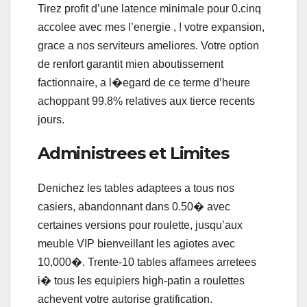
Tirez profit d’une latence minimale pour 0.cinq
accolee avec mes l’energie , ! votre expansion,
grace a nos serviteurs ameliores. Votre option
de renfort garantit mien aboutissement
factionnaire, a l�egard de ce terme d’heure
achoppant 99.8% relatives aux tierce recents
jours.
Administrees et Limites
Denichez les tables adaptees a tous nos
casiers, abandonnant dans 0.50� avec
certaines versions pour roulette, jusqu’aux
meuble VIP bienveillant les agiotes avec
10,000�. Trente-10 tables affamees arretees
i� tous les equipiers high-patin a roulettes
achevent votre autorise gratification.