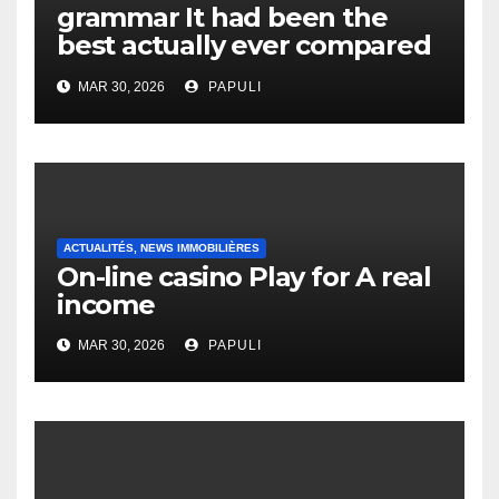
grammar It had been the
best actually ever compared
to it’s the top actually?
MAR 30, 2026
PAPULI
English Vocabulary Learners
Heap Change
ACTUALITÉS, NEWS IMMOBILIÈRES
On-line casino Play for A real
income
MAR 30, 2026
PAPULI