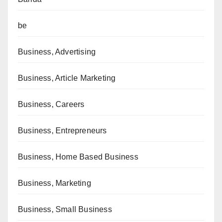
be
Business, Advertising
Business, Article Marketing
Business, Careers
Business, Entrepreneurs
Business, Home Based Business
Business, Marketing
Business, Small Business