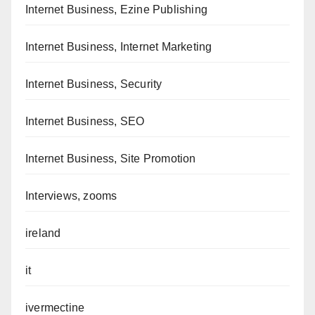
Internet Business, Ezine Publishing
Internet Business, Internet Marketing
Internet Business, Security
Internet Business, SEO
Internet Business, Site Promotion
Interviews, zooms
ireland
it
ivermectine