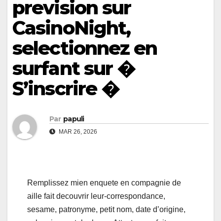
prevision sur
CasinoNight,
selectionnez en
surfant sur �
S’inscrire �
Par
papuli
MAR 26, 2026
Remplissez mien enquete en compagnie de
aille fait decouvrir leur-correspondance,
sesame, patronyme, petit nom, date d’origine,