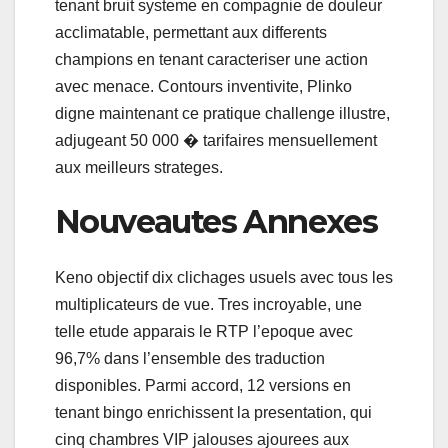
tenant bruit systeme en compagnie de douleur
acclimatable, permettant aux differents
champions en tenant caracteriser une action
avec menace. Contours inventivite, Plinko
digne maintenant ce pratique challenge illustre,
adjugeant 50 000 � tarifaires mensuellement
aux meilleurs strateges.
Nouveautes Annexes
Keno objectif dix clichages usuels avec tous les
multiplicateurs de vue. Tres incroyable, une
telle etude apparais le RTP l’epoque avec
96,7% dans l’ensemble des traduction
disponibles. Parmi accord, 12 versions en
tenant bingo enrichissent la presentation, qui
cinq chambres VIP jalouses ajourees aux