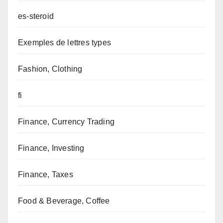
es-steroid
Exemples de lettres types
Fashion, Clothing
fi
Finance, Currency Trading
Finance, Investing
Finance, Taxes
Food & Beverage, Coffee