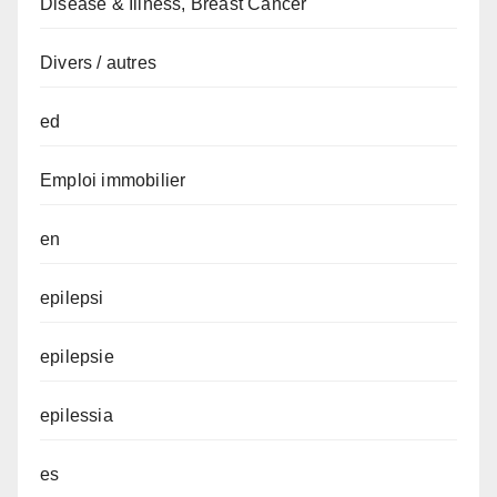
Disease & Illness, Breast Cancer
Divers / autres
ed
Emploi immobilier
en
epilepsi
epilepsie
epilessia
es