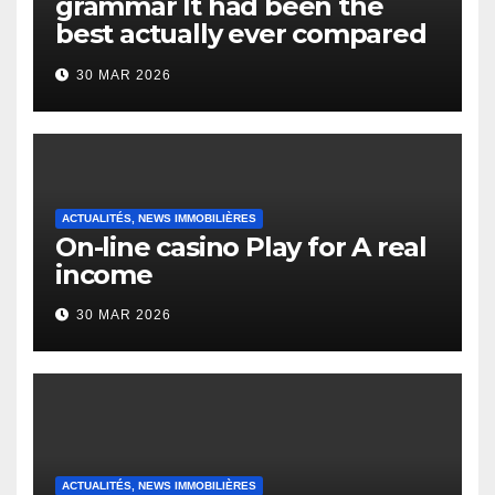
grammar It had been the
best actually ever compared
to it’s the top actually?
30 MAR 2026
English Vocabulary Learners
Heap Change
ACTUALITÉS, NEWS IMMOBILIÈRES
On-line casino Play for A real
income
30 MAR 2026
ACTUALITÉS, NEWS IMMOBILIÈRES