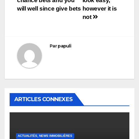
l’article
chance bets and you
look easy,
will well since give bets
however it is
not
Par
papuli
ARTICLES CONNEXES
ACTUALITÉS, NEWS IMMOBILIÈRES