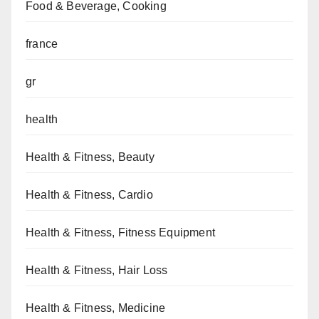
Food & Beverage, Cooking
france
gr
health
Health & Fitness, Beauty
Health & Fitness, Cardio
Health & Fitness, Fitness Equipment
Health & Fitness, Hair Loss
Health & Fitness, Medicine