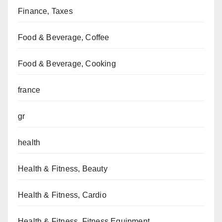
Finance, Taxes
Food & Beverage, Coffee
Food & Beverage, Cooking
france
gr
health
Health & Fitness, Beauty
Health & Fitness, Cardio
Health & Fitness, Fitness Equipment