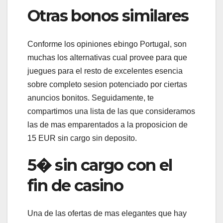
Otras bonos similares
Conforme los opiniones ebingo Portugal, son
muchas los alternativas cual provee para que
juegues para el resto de excelentes esencia
sobre completo sesion potenciado por ciertas
anuncios bonitos. Seguidamente, te
compartimos una lista de las que consideramos
las de mas emparentados a la proposicion de
15 EUR sin cargo sin deposito.
5� sin cargo con el
fin de casino
Una de las ofertas de mas elegantes que hay