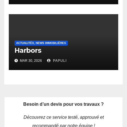
ACTUALITÉS, NEWS IMMOBILIÈRES
Harbors
MAR 30, 2026
PAPULI
Besoin d’un devis pour vos travaux ?
Découvrez ce service testé, approuvé et
recommandé par notre équipe !