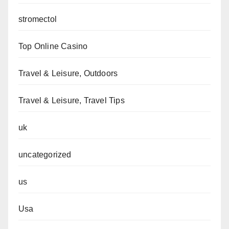
stromectol
Top Online Casino
Travel & Leisure, Outdoors
Travel & Leisure, Travel Tips
uk
uncategorized
us
Usa