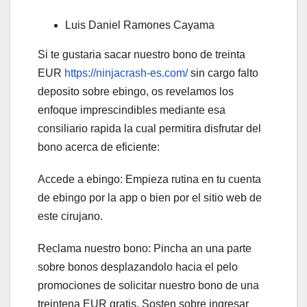
Luis Daniel Ramones Cayama
Si te gustaria sacar nuestro bono de treinta
EUR
https://ninjacrash-es.com/
sin cargo falto
deposito sobre ebingo, os revelamos los
enfoque imprescindibles mediante esa
consiliario rapida la cual permitira disfrutar del
bono acerca de eficiente:
Accede a ebingo: Empieza rutina en tu cuenta
de ebingo por la app o bien por el sitio web de
este cirujano.
Reclama nuestro bono: Pincha an una parte
sobre bonos desplazandolo hacia el pelo
promociones de solicitar nuestro bono de una
treintena EUR gratis. Sosten sobre ingresar