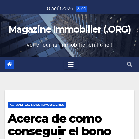
Skip
8 août 2026
8:01
to
content
Magazine Immobilier (.ORG)
Votre journal immobilier en ligne !
ACTUALITÉS, NEWS IMMOBILIÈRES
Acerca de como
conseguir el bono