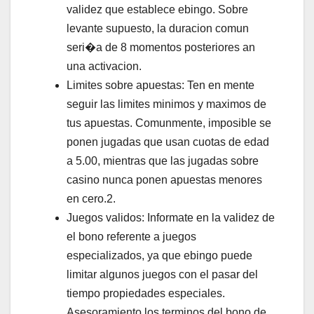
validez que establece ebingo. Sobre
levante supuesto, la duracion comun
seri�a de 8 momentos posteriores an
una activacion.
Limites sobre apuestas: Ten en mente
seguir las limites minimos y maximos de
tus apuestas. Comunmente, imposible se
ponen jugadas que usan cuotas de edad
a 5.00, mientras que las jugadas sobre
casino nunca ponen apuestas menores
en cero.2.
Juegos validos: Informate en la validez de
el bono referente a juegos
especializados, ya que ebingo puede
limitar algunos juegos con el pasar del
tiempo propiedades especiales.
Asesoramiento los terminos del bono de