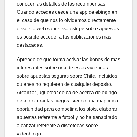
conocer las detalles de las recompensas.
Cuando accedes desde una app de ebingo en
el caso de que nos lo olvidemos directamente
desde la web sobre esa estirpe sobre apuestas,
es posible acceder a las publicaciones mas
destacadas.
Aprende de que forma activar las bonos de mas
interesantes sobre una de estas viviendas
sobre apuestas seguras sobre Chile, incluidos
quienes no requieren de cualquier deposito.
Alcanzar juguetear de balde acerca de ebingo
deja procurar las juegos, siendo una magnifico
oportunidad para competir a los slots, elaborar
apuestas referente a futbol y no ha transpirado
alcanzar referente a discotecas sobre
videobingo.