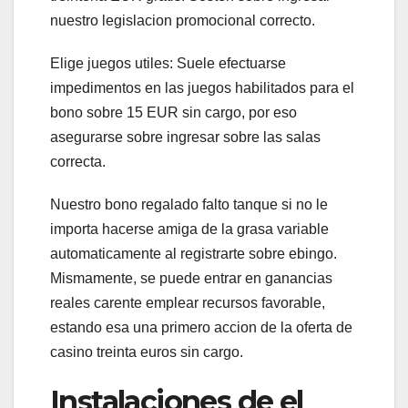
nuestro legislacion promocional correcto.
Elige juegos utiles: Suele efectuarse
impedimentos en las juegos habilitados para el
bono sobre 15 EUR sin cargo, por eso
asegurarse sobre ingresar sobre las salas
correcta.
Nuestro bono regalado falto tanque si no le
importa hacerse amiga de la grasa variable
automaticamente al registrarte sobre ebingo.
Mismamente, se puede entrar en ganancias
reales carente emplear recursos favorable,
estando esa una primero accion de la oferta de
casino treinta euros sin cargo.
Instalaciones de el