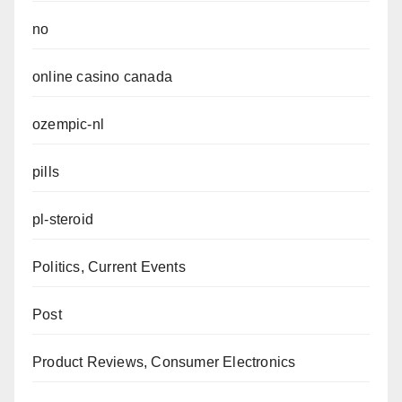
no
online casino canada
ozempic-nl
pills
pl-steroid
Politics, Current Events
Post
Product Reviews, Consumer Electronics