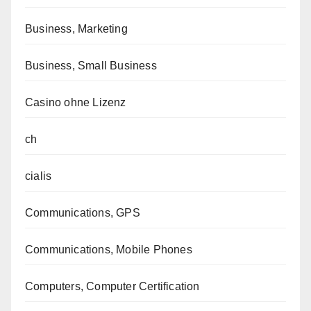
Business, Marketing
Business, Small Business
Casino ohne Lizenz
ch
cialis
Communications, GPS
Communications, Mobile Phones
Computers, Computer Certification