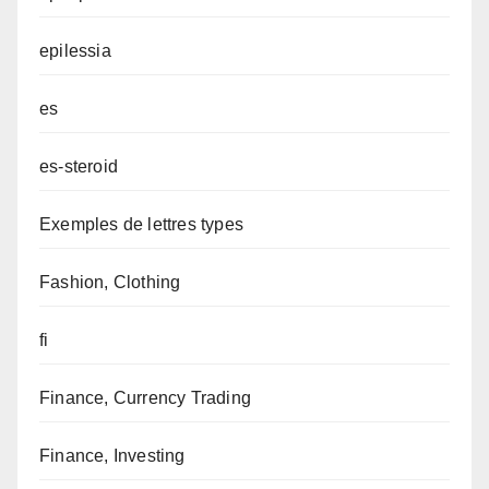
epilessia
es
es-steroid
Exemples de lettres types
Fashion, Clothing
fi
Finance, Currency Trading
Finance, Investing