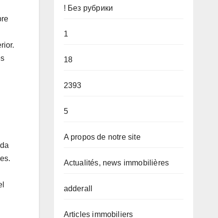
! Без рубрики
bre
1
ior.
es
18
2393
5
A propos de notre site
uda
es.
Actualités, news immobilières
el
adderall
Articles immobiliers