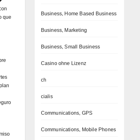
�
 con
Business, Home Based Business
o que
Business, Marketing
Business, Small Business
bre
Casino ohne Lizenz
rtes
ch
plan
cialis
eguro
Communications, GPS
Communications, Mobile Phones
rmiso