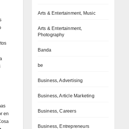
Arts & Entertainment, Music
s
o
Arts & Entertainment,
Photography
rtos
Banda
a
be
i
Business, Advertising
Business, Article Marketing
mas
Business, Careers
or en
 Cosa
Business, Entrepreneurs