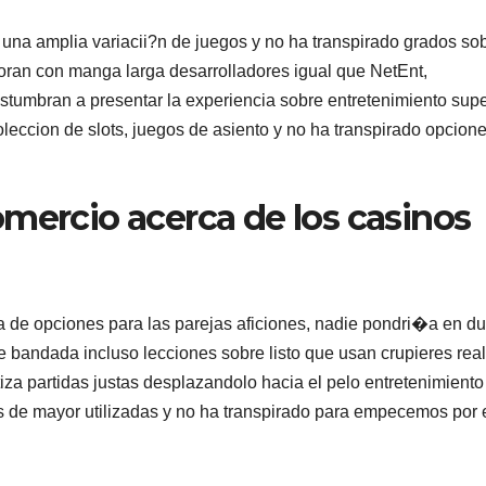
una amplia variacii?n de juegos y no ha transpirado grados so
oran con manga larga desarrolladores igual que NetEnt,
umbran a presentar la experiencia sobre entretenimiento super
ccion de slots, juegos de asiento y no ha transpirado opcion
mercio acerca de los casinos
 de opciones para las parejas aficiones, nadie pondri�a en d
 bandada incluso lecciones sobre listo que usan crupieres real
iza partidas justas desplazandolo hacia el pelo entretenimiento
os de mayor utilizadas y no ha transpirado para empecemos por 