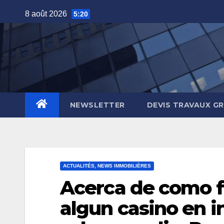
Skip
8 août 2026
5:20
to
content
NEWSLETTER
DEVIS TRAVAUX G
ACTUALITÉS, NEWS IMMOBILIÈRES
Acerca de como fa
algun casino en i