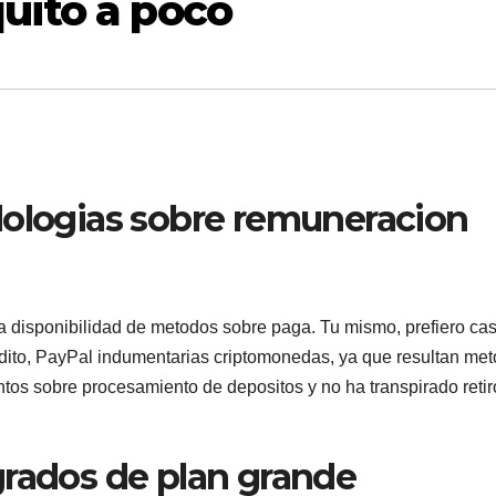
uito a poco
dologias sobre remuneracion
la disponibilidad de metodos sobre paga. Tu mismo, prefiero ca
edito, PayPal indumentarias criptomonedas, ya que resultan me
tos sobre procesamiento de depositos y no ha transpirado retir
grados de plan grande