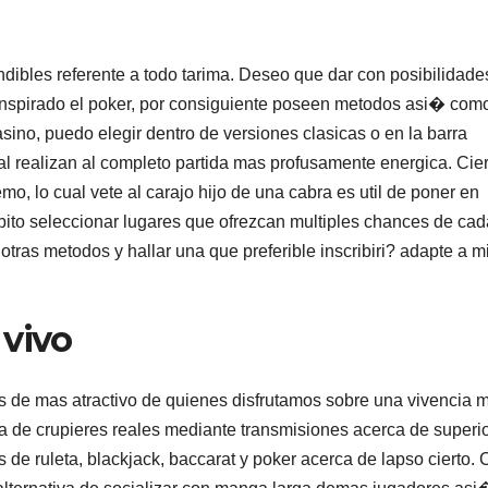
ndibles referente a todo tarima. Deseo que dar con posibilidade
 transpirado el poker, por consiguiente poseen metodos asi� com
ino, puedo elegir dentro de versiones clasicas o en la barra
l realizan al completo partida mas profusamente energica. Cie
mo, lo cual vete al carajo hijo de una cabra es util de poner en
bito seleccionar lugares que ofrezcan multiples chances de cad
otras metodos y hallar una que preferible inscribiri? adapte a m
 vivo
as de mas atractivo de quienes disfrutamos sobre una vivencia 
a de crupieres reales mediante transmisiones acerca de superi
e ruleta, blackjack, baccarat y poker acerca de lapso cierto.