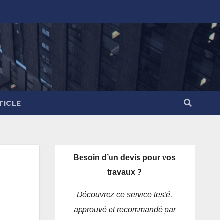
)
TICLE
Besoin d’un devis pour vos
travaux ?
Découvrez ce service testé,
approuvé et recommandé par