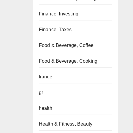
Finance, Investing
Finance, Taxes
Food & Beverage, Coffee
Food & Beverage, Cooking
france
gr
health
Health & Fitness, Beauty