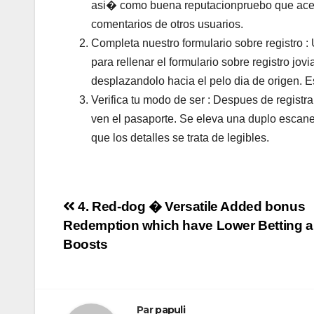
asi� como buena reputacionpruebo que acept
comentarios de otros usuarios.
Completa nuestro formulario sobre registro : U
para rellenar el formulario sobre registro jov
desplazandolo hacia el pelo dia de origen. E
Verifica tu modo de ser : Despues de registra
ven el pasaporte. Se eleva una duplo escan
que los detalles se trata de legibles.
Navigation
4. Red-dog � Versatile Added bonus
Redemption which have Lower Betting a
de
Boosts
l’article
Par
papuli