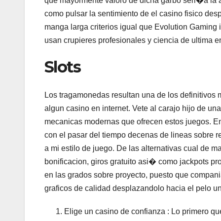
que mayormente valoro de dicha garbo seri�a la a
como pulsar la sentimiento de el casino fisico desp
manga larga criterios igual que Evolution Gaming
usan crupieres profesionales y ciencia de ultima 
Slots
Los tragamonedas resultan una de los definitivos m
algun casino en internet. Vete al carajo hijo de un
mecanicas modernas que ofrecen estos juegos. En 
con el pasar del tiempo decenas de lineas sobre 
a mi estilo de juego. De las alternativas cual de
bonificacion, giros gratuito asi� como jackpots pr
en las grados sobre proyecto, puesto que compan
graficos de calidad desplazandolo hacia el pelo u
Elige un casino de confianza : Lo primero q