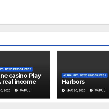
TÉS, NEWS IMMOBILIÈRES
ine casino Play
ACTUALITÉS, NEWS IMMOBILIÈRES
A real income
Harbors
0, 2026
PAPULI
MAR 30, 2026
PAPULI