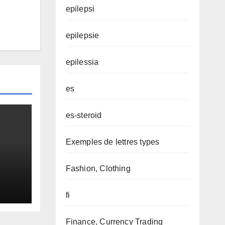
epilepsi
epilepsie
epilessia
es
es-steroid
Exemples de lettres types
Fashion, Clothing
fi
Finance, Currency Trading