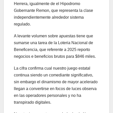
Herrera, igualmente de el Hipodromo
Gobernante Remon, que representa la clase
independientemente alrededor sistema
regulado.
A levante volumen sobre apuestas tiene que
sumarse una tarea de la Loteria Nacional de
Beneficencia, que referente a 2025 reporto
negocios e beneficios brutos para $846 miles.
La cifra confirma cual nuestro juego estatal
continua siendo un comediante significativo,
sin embargo el dinamismo de mayor acelerado
llegan a convertirse en focos de luces observa
en las operadores personales y no ha
transpirado digitales.