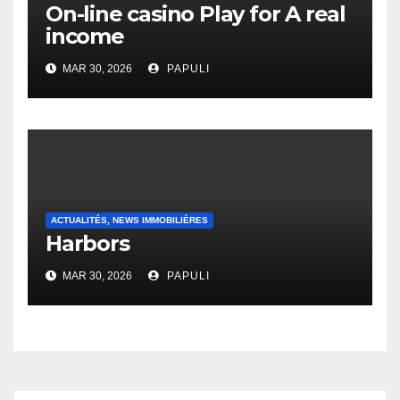
On-line casino Play for A real
income
MAR 30, 2026
PAPULI
ACTUALITÉS, NEWS IMMOBILIÈRES
Harbors
MAR 30, 2026
PAPULI