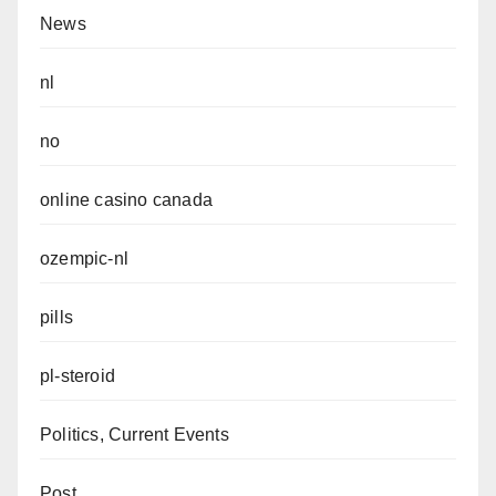
News
nl
no
online casino canada
ozempic-nl
pills
pl-steroid
Politics, Current Events
Post