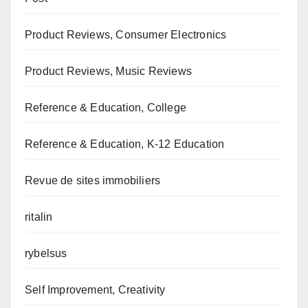
Product Reviews, Consumer Electronics
Product Reviews, Music Reviews
Reference & Education, College
Reference & Education, K-12 Education
Revue de sites immobiliers
ritalin
rybelsus
Self Improvement, Creativity