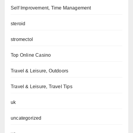
Self Improvement, Time Management
steroid
stromectol
Top Online Casino
Travel & Leisure, Outdoors
Travel & Leisure, Travel Tips
uk
uncategorized