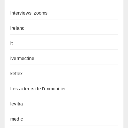
Interviews, zooms
ireland
it
ivermectine
keflex
Les acteurs de l'immobilier
levitra
medic