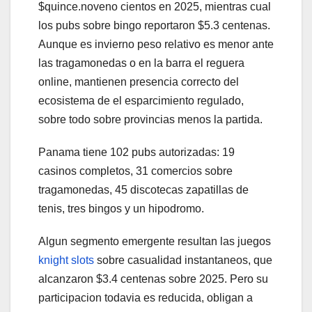
$quince.noveno cientos en 2025, mientras cual
los pubs sobre bingo reportaron $5.3 centenas.
Aunque es invierno peso relativo es menor ante
las tragamonedas o en la barra el reguera
online, mantienen presencia correcto del
ecosistema de el esparcimiento regulado,
sobre todo sobre provincias menos la partida.
Panama tiene 102 pubs autorizadas: 19
casinos completos, 31 comercios sobre
tragamonedas, 45 discotecas zapatillas de
tenis, tres bingos y un hipodromo.
Algun segmento emergente resultan las juegos
knight slots
sobre casualidad instantaneos, que
alcanzaron $3.4 centenas sobre 2025. Pero su
participacion todavia es reducida, obligan a