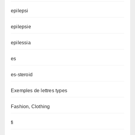
epilepsi
epilepsie
epilessia
es
es-steroid
Exemples de lettres types
Fashion, Clothing
fi