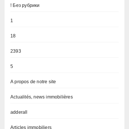
! Без рубрики
1
18
2393
5
A propos de notre site
Actualités, news immobilières
adderall
Articles immobiliers