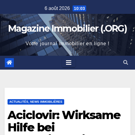
Skip
6 août 2026
10:03
to
content
Magazine Immobilier (.ORG)
Votre journal immobilier en ligne !
ACTUALITÉS, NEWS IMMOBILIÈRES
Aciclovir: Wirksame
Hilfe bei