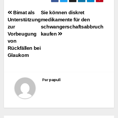
Navigation
Bimat als
Sie können diskret
Unterstützung
medikamente für den
de
zur
schwangerschaftsabbruch
l’article
Vorbeugung
kaufen
von
Rückfällen bei
Glaukom
Par
papuli