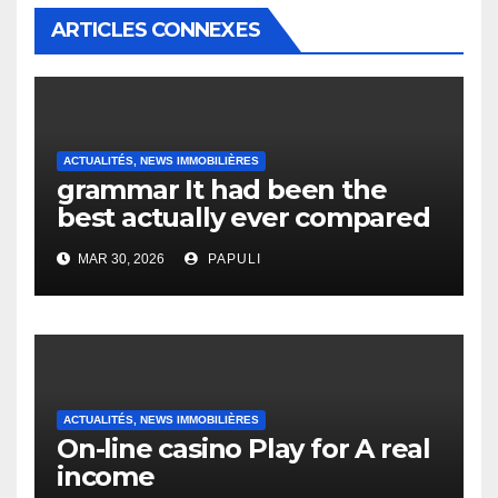
ARTICLES CONNEXES
ACTUALITÉS, NEWS IMMOBILIÈRES
grammar It had been the
best actually ever compared
to it’s the top actually?
MAR 30, 2026
PAPULI
English Vocabulary Learners
Heap Change
ACTUALITÉS, NEWS IMMOBILIÈRES
On-line casino Play for A real
income