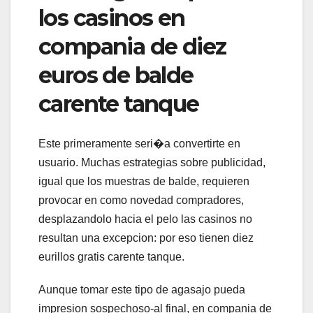
los casinos en
compania de diez
euros de balde
carente tanque
Este primeramente seri�a convertirte en
usuario. Muchas estrategias sobre publicidad,
igual que los muestras de balde, requieren
provocar en como novedad compradores,
desplazandolo hacia el pelo las casinos no
resultan una excepcion: por eso tienen diez
eurillos gratis carente tanque.
Aunque tomar este tipo de agasajo pueda
impresion sospechoso-al final, en compania de