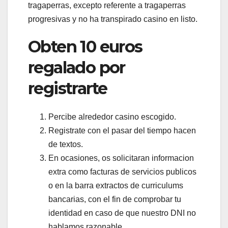
tragaperras, excepto referente a tragaperras
progresivas y no ha transpirado casino en listo.
Obten 10 euros
regalado por
registrarte
Percibe alrededor casino escogido.
Registrate con el pasar del tiempo hacen
de textos.
En ocasiones, os solicitaran informacion
extra como facturas de servicios publicos
o en la barra extractos de curriculums
bancarias, con el fin de comprobar tu
identidad en caso de que nuestro DNI no
hablamos razonable.