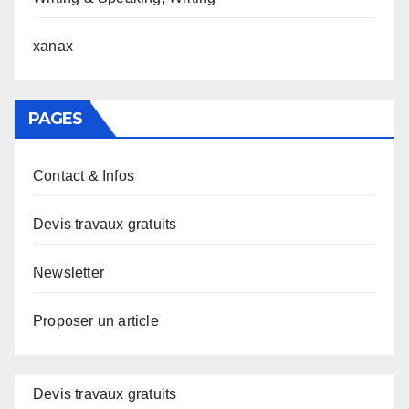
xanax
PAGES
Contact & Infos
Devis travaux gratuits
Newsletter
Proposer un article
Devis travaux gratuits