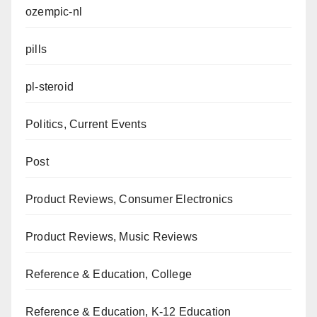
ozempic-nl
pills
pl-steroid
Politics, Current Events
Post
Product Reviews, Consumer Electronics
Product Reviews, Music Reviews
Reference & Education, College
Reference & Education, K-12 Education