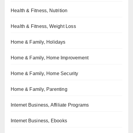
Health & Fitness, Nutrition
Health & Fitness, Weight Loss
Home & Family, Holidays
Home & Family, Home Improvement
Home & Family, Home Security
Home & Family, Parenting
Internet Business, Affiliate Programs
Internet Business, Ebooks