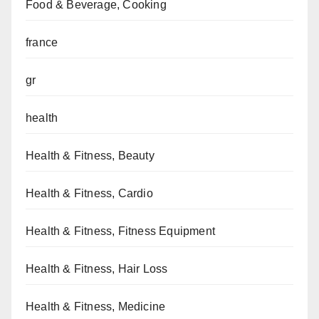
Food & Beverage, Cooking
france
gr
health
Health & Fitness, Beauty
Health & Fitness, Cardio
Health & Fitness, Fitness Equipment
Health & Fitness, Hair Loss
Health & Fitness, Medicine