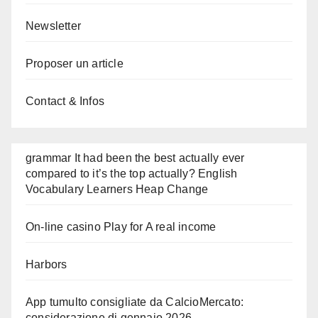
Newsletter
Proposer un article
Contact & Infos
grammar It had been the best actually ever
compared to it’s the top actually? English
Vocabulary Learners Heap Change
On-line casino Play for A real income
Harbors
App tumulto consigliate da CalcioMercato:
considerazione di gennaio 2026