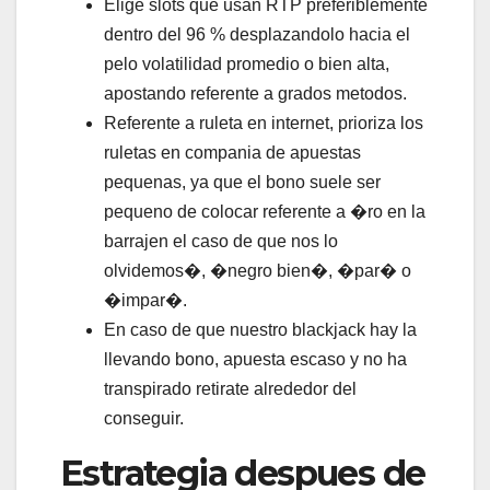
Elige slots que usan RTP preferiblemente
dentro del 96 % desplazandolo hacia el
pelo volatilidad promedio o bien alta,
apostando referente a grados metodos.
Referente a ruleta en internet, prioriza los
ruletas en compania de apuestas
pequenas, ya que el bono suele ser
pequeno de colocar referente a �ro en la
barrajen el caso de que nos lo
olvidemos�, �negro bien�, �par� o
�impar�.
En caso de que nuestro blackjack hay la
llevando bono, apuesta escaso y no ha
transpirado retirate alrededor del
conseguir.
Estrategia despues de