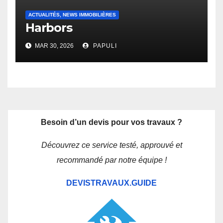
ACTUALITÉS, NEWS IMMOBILIÈRES
Harbors
MAR 30, 2026
PAPULI
Besoin d’un devis pour vos travaux ?
Découvrez ce service testé, approuvé et
recommandé par notre équipe !
DEVISTRAVAUX.GUIDE