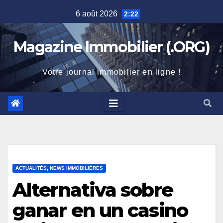
Skip
6 août 2026
2:22
to
content
Magazine Immobilier (.ORG)
Votre journal immobilier en ligne !
ACTUALITÉS, NEWS IMMOBILIÈRES
Alternativa sobre
ganar en un casino