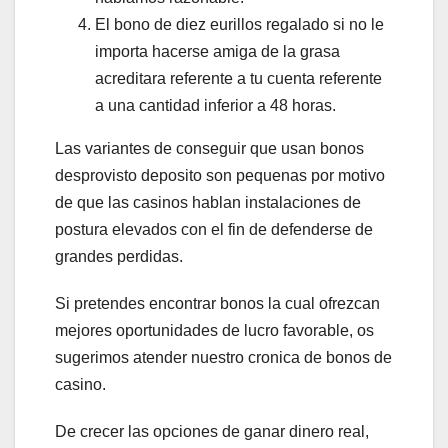
El bono de diez eurillos regalado si no le
importa hacerse amiga de la grasa
acreditara referente a tu cuenta referente
a una cantidad inferior a 48 horas.
Las variantes de conseguir que usan bonos
desprovisto deposito son pequenas por motivo
de que las casinos hablan instalaciones de
postura elevados con el fin de defenderse de
grandes perdidas.
Si pretendes encontrar bonos la cual ofrezcan
mejores oportunidades de lucro favorable, os
sugerimos atender nuestro cronica de bonos de
casino.
De crecer las opciones de ganar dinero real,