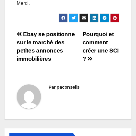
Merci.
Navigation
Ebay se positionne
Pourquoi et
sur le marché des
comment
de
petites annonces
créer une SCI
l’article
immobilières
?
Par
paconseils