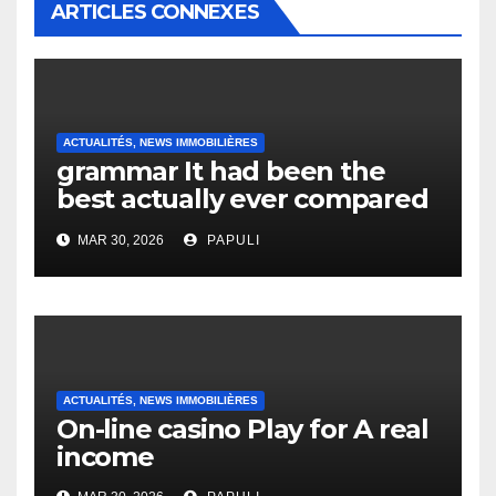
ARTICLES CONNEXES
ACTUALITÉS, NEWS IMMOBILIÈRES
grammar It had been the
best actually ever compared
to it’s the top actually?
MAR 30, 2026
PAPULI
English Vocabulary Learners
Heap Change
ACTUALITÉS, NEWS IMMOBILIÈRES
On-line casino Play for A real
income