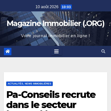
Skip
10 août 2026
10:03
to
content
Magazine Immobilier (.ORG)
Votre journal immobilier en ligne !
ACTUALITÉS, NEWS IMMOBILIÈRES
Pa-Conseils recrute
dans le secteur