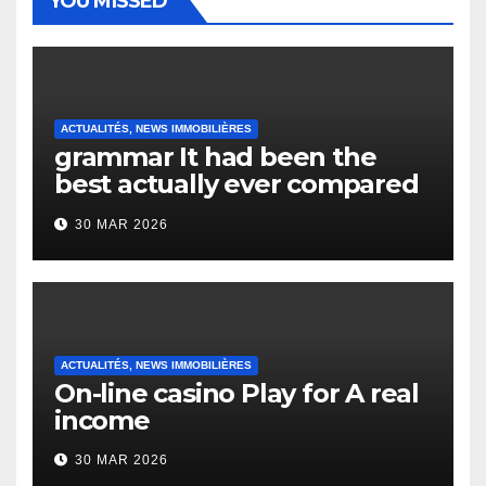
YOU MISSED
ACTUALITÉS, NEWS IMMOBILIÈRES
grammar It had been the
best actually ever compared
to it’s the top actually?
30 MAR 2026
English Vocabulary Learners
Heap Change
ACTUALITÉS, NEWS IMMOBILIÈRES
On-line casino Play for A real
income
30 MAR 2026