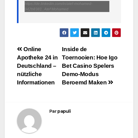
https://de.linkedin.com/in/atef-mohamed-
942b8381_Atef Mohamed
Navigation
Online
Inside de
Apotheke 24 in
Toernooien: Hoe Igo
de
Deutschland –
Bet Casino Spelers
l’article
nützliche
Demo‑Modus
Informationen
Beroemd Maken
Par
papuli