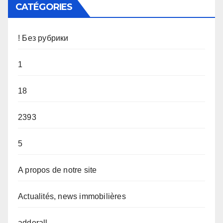
CATÉGORIES
! Без рубрики
1
18
2393
5
A propos de notre site
Actualités, news immobilières
adderall