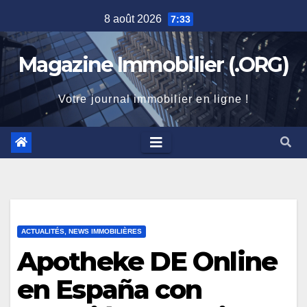
Skip
8 août 2026
7:33
to
content
Magazine Immobilier (.ORG)
Votre journal immobilier en ligne !
ACTUALITÉS, NEWS IMMOBILIÈRES
Apotheke DE Online
en España con