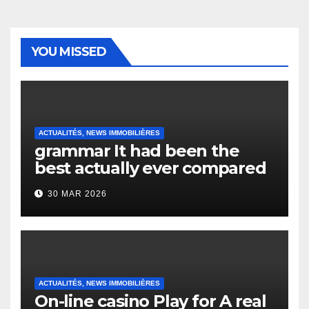
YOU MISSED
ACTUALITÉS, NEWS IMMOBILIÈRES
grammar It had been the
best actually ever compared
to it’s the top actually?
30 MAR 2026
English Vocabulary Learners
Heap Change
ACTUALITÉS, NEWS IMMOBILIÈRES
On-line casino Play for A real