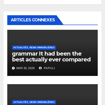
ARTICLES CONNEXES
ACTUALITÉS, NEWS IMMOBILIÈRES
grammar It had been the
best actually ever compared
to it’s the top actually?
MAR 30, 2026
PAPULI
English Vocabulary Learners
Heap Change
ACTUALITÉS, NEWS IMMOBILIÈRES