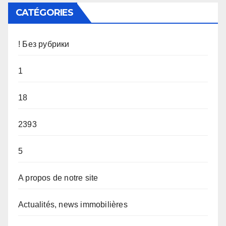
CATÉGORIES
! Без рубрики
1
18
2393
5
A propos de notre site
Actualités, news immobilières