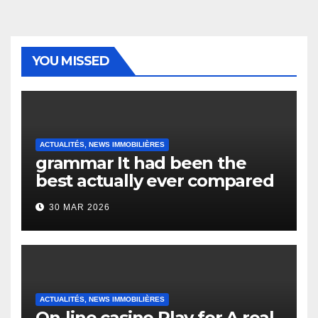
YOU MISSED
ACTUALITÉS, NEWS IMMOBILIÈRES
grammar It had been the
best actually ever compared
to it’s the top actually?
30 MAR 2026
English Vocabulary Learners
Heap Change
ACTUALITÉS, NEWS IMMOBILIÈRES
On-line casino Play for A real