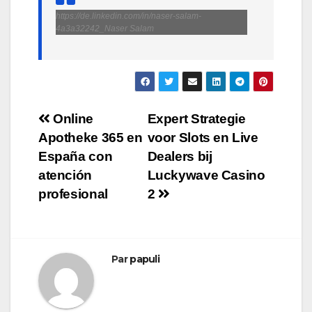
https://de.linkedin.com/in/naser-salam-
4a3a32242_Naser Salam
Navigation
Online
Expert Strategie
Apotheke 365 en
voor Slots en Live
de
España con
Dealers bij
l’article
atención
Luckywave Casino
profesional
2
Par
papuli