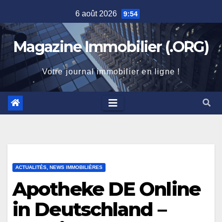
Skip
6 août 2026
9:54
to
content
Magazine Immobilier (.ORG)
Votre journal immobilier en ligne !
ACTUALITÉS, NEWS IMMOBILIÈRES
Apotheke DE Online
in Deutschland –