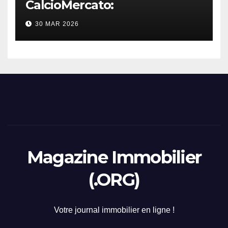
CalcioMercato:
considerazione di gennaio
30 MAR 2026
2026
Magazine Immobilier
(.ORG)
Votre journal immobilier en ligne !