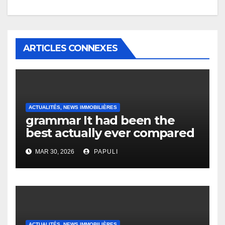
ARTICLES CONNEXES
ACTUALITÉS, NEWS IMMOBILIÈRES
grammar It had been the
best actually ever compared
to it’s the top actually?
MAR 30, 2026
PAPULI
English Vocabulary Learners
Heap Change
ACTUALITÉS, NEWS IMMOBILIÈRES