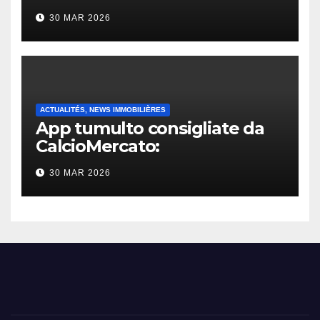
30 MAR 2026
ACTUALITÉS, NEWS IMMOBILIÈRES
App tumulto consigliate da
CalcioMercato:
considerazione di gennaio
30 MAR 2026
2026