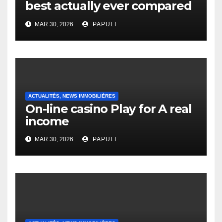
best actually ever compared
to it’s the top actually?
MAR 30, 2026
PAPULI
English Vocabulary Learners
Heap Change
ACTUALITÉS, NEWS IMMOBILIÈRES
On-line casino Play for A real
income
MAR 30, 2026
PAPULI