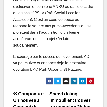
l’objet de programmes immobiliers à saisir
exclusivement en zone ANRU ou dans le cadre
du dispositif PSLA (Prêt Social Location
Accession). C’est un coup de pouce qui
redonne le sourire aux primo-accédants qui se
projettent dans l’acquisition d’un bien et
acquéreurs dont le projet s’éclaire
soudainement.
Encouragé par le succès de l’événement, ADI
va poursuivre et annonce déjà la prochaine
opération EKO Park Océan à St Nazaire.
Navigation
Compomur :
Speed dating
Un nouveau
immobilier : trouver
de
Concept de
un appart en 2h top