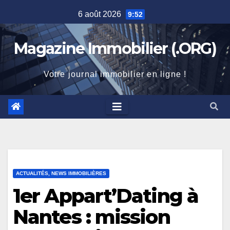
Skip
6 août 2026
9:52
to
content
Magazine Immobilier (.ORG)
Votre journal immobilier en ligne !
ACTUALITÉS, NEWS IMMOBILIÈRES
1er Appart’Dating à
Nantes : mission