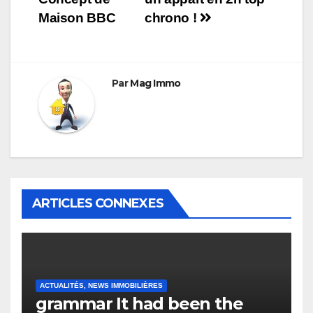
l’article
Maison BBC
chrono !
Par
Mag Immo
ARTICLES CONNEXES
ACTUALITÉS, NEWS IMMOBILIÈRES
grammar It had been the