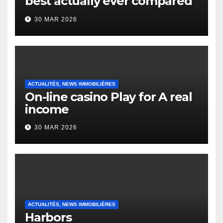
best actually ever compared
to it’s the top actually?
30 MAR 2026
English Vocabulary Learners
Heap Change
ACTUALITÉS, NEWS IMMOBILIÈRES
On-line casino Play for A real
income
30 MAR 2026
ACTUALITÉS, NEWS IMMOBILIÈRES
Harbors