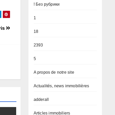
! Без рубрики
1
vis
18
2393
5
A propos de notre site
Actualités, news immobilières
adderall
Articles immobiliers