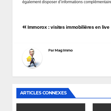
également disposer d’informations complémentair
Navigation
Immorox : visites immobilières en live
de
l’article
Par
Mag Immo
ARTICLES CONNEXES