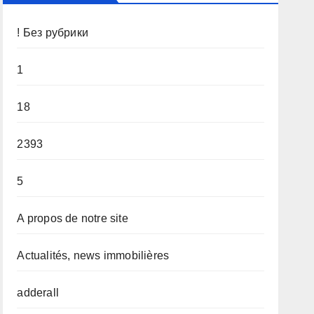
! Без рубрики
1
18
2393
5
A propos de notre site
Actualités, news immobilières
adderall