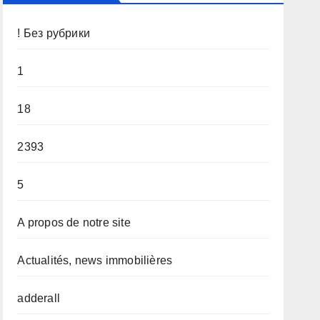
! Без рубрики
1
18
2393
5
A propos de notre site
Actualités, news immobilières
adderall